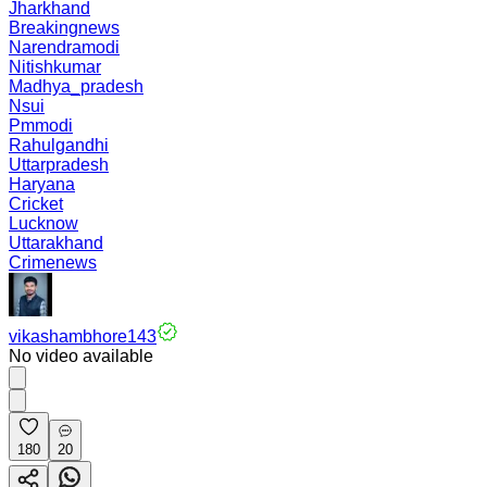
Jharkhand
Breakingnews
Narendramodi
Nitishkumar
Madhya_pradesh
Nsui
Pmmodi
Rahulgandhi
Uttarpradesh
Haryana
Cricket
Lucknow
Uttarakhand
Crimenews
vikashambhore143
No video available
180
20