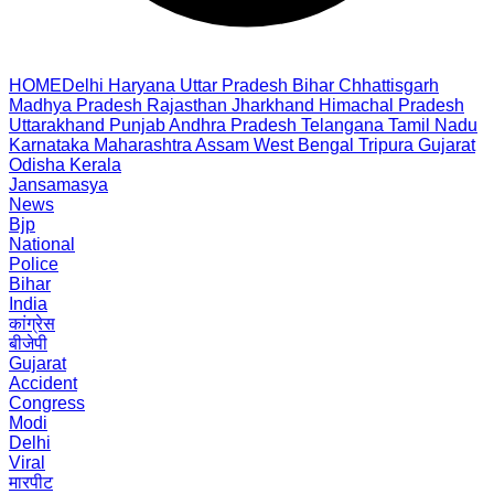
HOME
Delhi
Haryana
Uttar Pradesh
Bihar
Chhattisgarh
Madhya Pradesh
Rajasthan
Jharkhand
Himachal Pradesh
Uttarakhand
Punjab
Andhra Pradesh
Telangana
Tamil Nadu
Karnataka
Maharashtra
Assam
West Bengal
Tripura
Gujarat
Odisha
Kerala
Jansamasya
News
Bjp
National
Police
Bihar
India
कांग्रेस
बीजेपी
Gujarat
Accident
Congress
Modi
Delhi
Viral
मारपीट