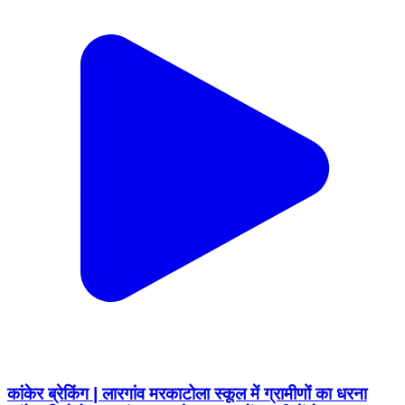
कांकेर ब्रेकिंग | लारगांव मरकाटोला स्कूल में ग्रामीणों का धरना