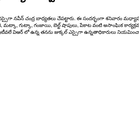
ుక్కల్ ఎస్సైగా నవీన్ చంద్ర బాధ్యతలు చేపట్టారు. ఈ సందర్భంగా శనివారం మ
మట్కా, గుట్కా, గంజాయి, బెల్ట్ షాపులు, పేకాట వంటి అసాంఘిక కార్యక్రమా
టీవలే విఆర్ లో ఉన్న తనను జుక్కల్ ఎస్సైగా ఉన్నతాధికారులు నియమించార