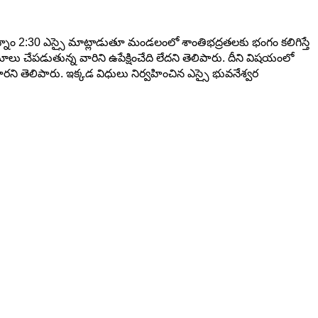
ధ్యాహ్నం 2:30 ఎస్సై మాట్లాడుతూ మండలంలో శాంతిభద్రతలకు భంగం కలిగిస్తే
లు చేపడుతున్న వారిని ఉపేక్షించేది లేదని తెలిపారు. దీని విషయంలో
ని తెలిపారు. ఇక్కడ విధులు నిర్వహించిన ఎస్సై భువనేశ్వర