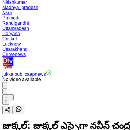
Nitishkumar
Madhya_pradesh
Nsui
Pmmodi
Rahulgandhi
Uttarpradesh
Haryana
Cricket
Lucknow
Uttarakhand
Crimenews
jukkalpublicaapnews
No video available
2
జుక్కల్: జుక్కల్ ఎస్సైగా నవీన్ చం