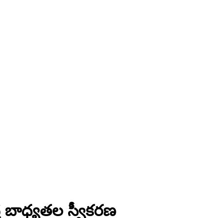
ద్ర బాధ్యతల స్వీకరణ