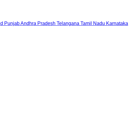
nd
Punjab
Andhra Pradesh
Telangana
Tamil Nadu
Karnataka