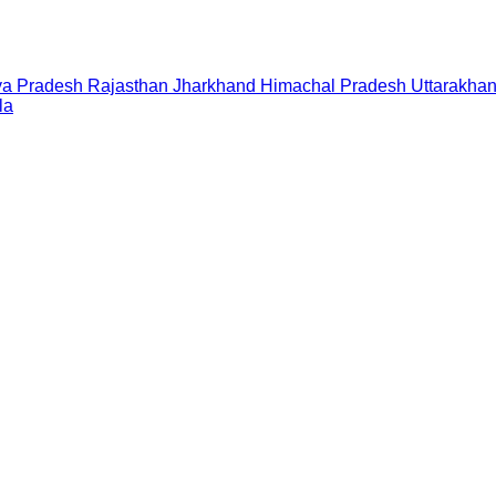
a Pradesh
Rajasthan
Jharkhand
Himachal Pradesh
Uttarakha
la