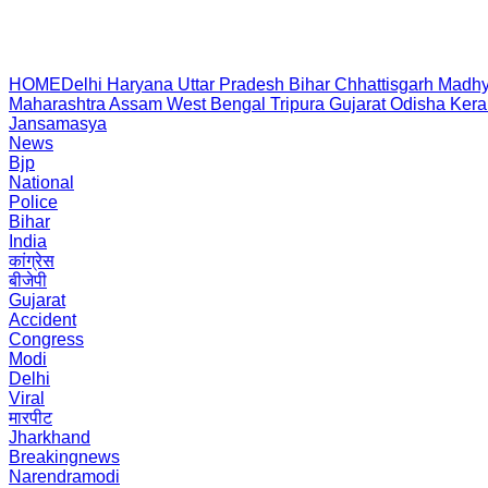
HOME
Delhi
Haryana
Uttar Pradesh
Bihar
Chhattisgarh
Madhy
Maharashtra
Assam
West Bengal
Tripura
Gujarat
Odisha
Kera
Jansamasya
News
Bjp
National
Police
Bihar
India
कांग्रेस
बीजेपी
Gujarat
Accident
Congress
Modi
Delhi
Viral
मारपीट
Jharkhand
Breakingnews
Narendramodi