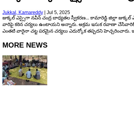
Jukkal, Kamareddy
|
Jul 5, 2025
జుక్కల్ ఎస్సైగా నవీన్ చంద్ర బాధ్యతల స్వీకరణ... కామారెడ్డి జిల్లా జ
వారిపై కఠిన చర్యలు ఉంటాయని అన్నారు. అక్రమ ఇసుక రవాణా చేసేవారికి, 
ఎంతటి వారైనా చట్ట పరమైన చర్యలు ఎదుర్కోక తప్పదని హెచ్చరించారు. ఇ
MORE NEWS