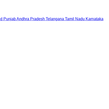
nd
Punjab
Andhra Pradesh
Telangana
Tamil Nadu
Karnataka