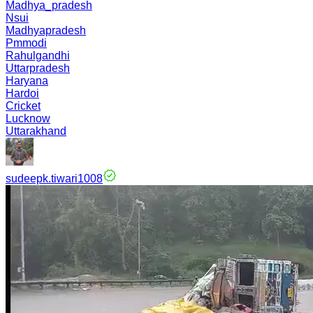
Madhya_pradesh
Nsui
Madhyapradesh
Pmmodi
Rahulgandhi
Uttarpradesh
Haryana
Hardoi
Cricket
Lucknow
Uttarakhand
sudeepk.tiwari1008