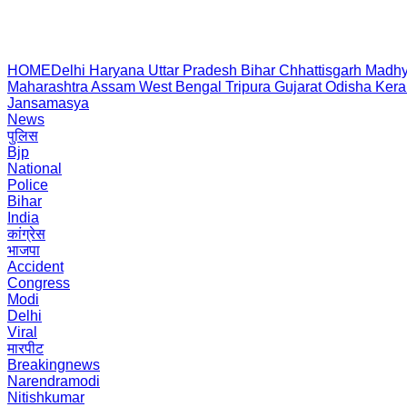
HOME
Delhi
Haryana
Uttar Pradesh
Bihar
Chhattisgarh
Madhy
Maharashtra
Assam
West Bengal
Tripura
Gujarat
Odisha
Kera
Jansamasya
News
पुलिस
Bjp
National
Police
Bihar
India
कांग्रेस
भाजपा
Accident
Congress
Modi
Delhi
Viral
मारपीट
Breakingnews
Narendramodi
Nitishkumar