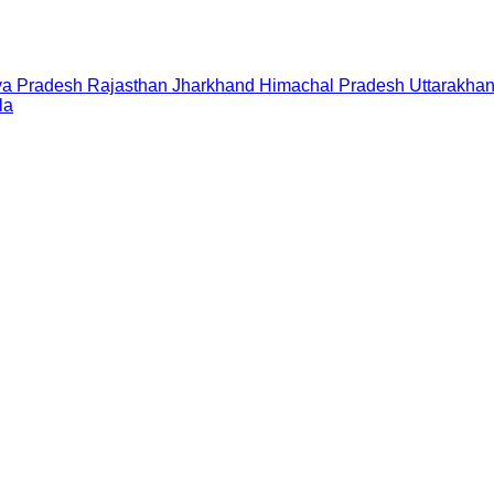
a Pradesh
Rajasthan
Jharkhand
Himachal Pradesh
Uttarakha
la