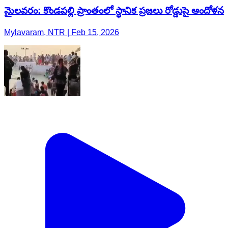
మైలవరం: కొండపల్లి ప్రాంతంలో స్థానిక ప్రజలు రోడ్డుపై ఆందోళన
Mylavaram, NTR | Feb 15, 2026