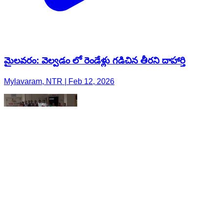
మైలవరం: వెల్వడం లో రెండేళ్లు గడిచిన తీరని దాహార్తి
Mylavaram, NTR | Feb 12, 2026