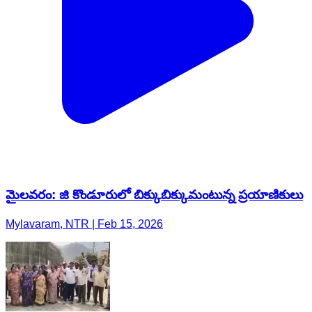
మైలవరం: జి కొండూరులో బిక్కుబిక్కుమంటున్న ప్రయాణికులు
Mylavaram, NTR | Feb 15, 2026