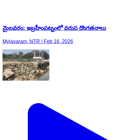
మైలవరం: ఇబ్రహీంపట్నంలో వరుస దొంగతనాలు
Mylavaram, NTR | Feb 16, 2026