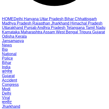
HOME
Delhi
Haryana
Uttar Pradesh
Bihar
Chhattisgarh
Madhya Pradesh
Rajasthan
Jharkhand
Himachal Pradesh
Uttarakhand
Punjab
Andhra Pradesh
Telangana
Tamil Nadu
Karnataka
Maharashtra
Assam
West Bengal
Tripura
Gujarat
Odisha
Kerala
Jansamasya
News
Bjp
National
Police
Bihar
India
कांग्रेस
Gujarat
Accident
Congress
Modi
Delhi
Viral
मारपीट
Jharkhand