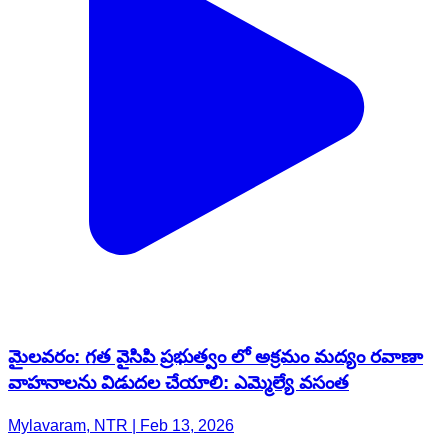
మైలవరం: గత వైసిపి ప్రభుత్వం లో అక్రమం మద్యం రవాణా
వాహనాలను విడుదల చేయాలి: ఎమ్మెల్యే వసంత
Mylavaram, NTR | Feb 13, 2026