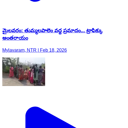
మైలవరం: తుమ్మలపాలెం వద్ద ప్రమాదం... ట్రాఫిక్కు
అంతరాయం
Mylavaram, NTR | Feb 18, 2026