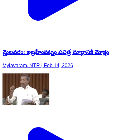
మైలవరం: ఇబ్రహీంపట్నం పవిత్ర మార్గానికి మోక్షం
Mylavaram, NTR | Feb 14, 2026