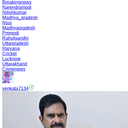
Breakingnews
Narendramodi
Nitishkumar
Madhya_pradesh
Nsui
Madhyapradesh
Pmmodi
Rahulgandhi
Uttarpradesh
Haryana
Cricket
Lucknow
Uttarakhand
Crimenews
venkata7134