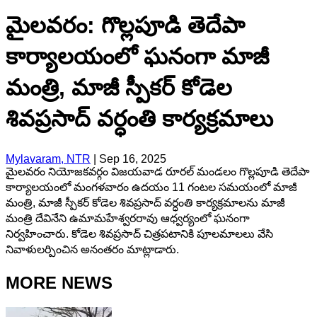
మైలవరం: గొల్లపూడి తెదేపా
కార్యాలయంలో ఘనంగా మాజీ
మంత్రి, మాజీ స్పీకర్ కోడెల
శివప్రసాద్ వర్ధంతి కార్యక్రమాలు
Mylavaram, NTR
|
Sep 16, 2025
మైలవరం నియోజకవర్గం విజయవాడ రూరల్ మండలం గొల్లపూడి తెదేపా
కార్యాలయంలో మంగళవారం ఉదయం 11 గంటల సమయంలో మాజీ
మంత్రి, మాజీ స్పీకర్ కోడెల శివప్రసాద్ వర్ధంతి కార్యక్రమాలను మాజీ
మంత్రి దేవినేని ఉమామహేశ్వరరావు ఆధ్వర్యంలో ఘనంగా
నిర్వహించారు. కోడెల శివప్రసాద్ చిత్రపటానికి పూలమాలలు వేసి
నివాళులర్పించిన అనంతరం మాట్లాడారు.
MORE NEWS