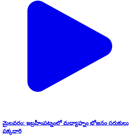
మైలవరం: ఇబ్రహీంపట్నంలో మధ్యాహ్నం భోజనం సరుకులు
పక్కదారి