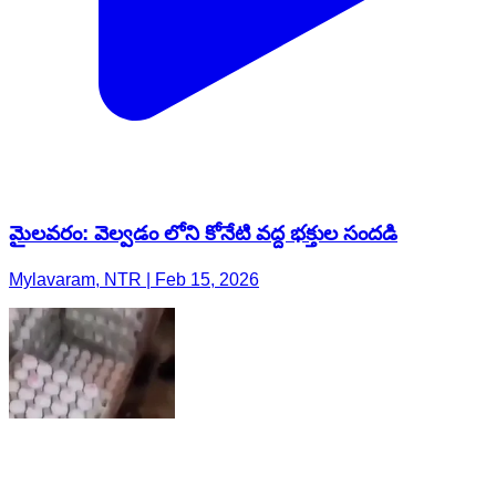
మైలవరం: వెల్వడం లోని కోనేటి వద్ద భక్తుల సందడి
Mylavaram, NTR | Feb 15, 2026