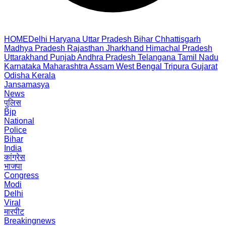
HOME
Delhi
Haryana
Uttar Pradesh
Bihar
Chhattisgarh
Madhya Pradesh
Rajasthan
Jharkhand
Himachal Pradesh
Uttarakhand
Punjab
Andhra Pradesh
Telangana
Tamil Nadu
Karnataka
Maharashtra
Assam
West Bengal
Tripura
Gujarat
Odisha
Kerala
Jansamasya
News
पुलिस
Bjp
National
Police
Bihar
India
कांग्रेस
भाजपा
Congress
Modi
Delhi
Viral
मारपीट
Breakingnews