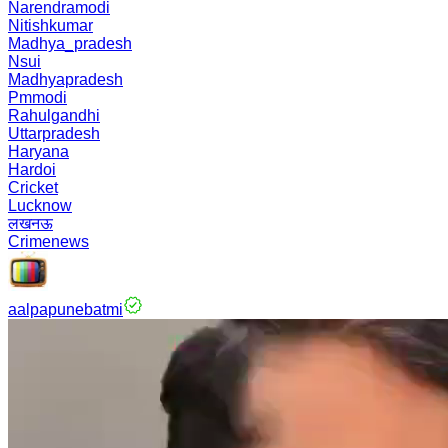
Narendramodi
Nitishkumar
Madhya_pradesh
Nsui
Madhyapradesh
Pmmodi
Rahulgandhi
Uttarpradesh
Haryana
Hardoi
Cricket
Lucknow
लखनऊ
Crimenews
aalpapunebatmi