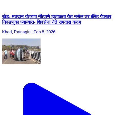
खेड: मतदान यंत्रणा नीटपणे हाताळता येत नसेल तर बॅलेट पेपरवर
निवडणुका घ्याव्यात- शिवसेना नेते रामदास कदम
Khed, Ratnagiri | Feb 8, 2026