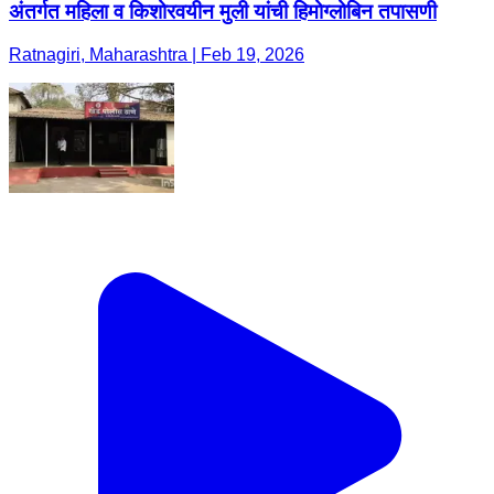
अंतर्गत महिला व किशोरवयीन मुली यांची हिमोग्लोबिन तपासणी
Ratnagiri, Maharashtra | Feb 19, 2026