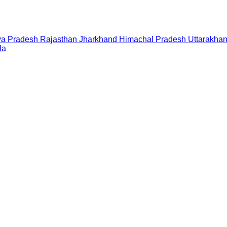
a Pradesh
Rajasthan
Jharkhand
Himachal Pradesh
Uttarakha
la