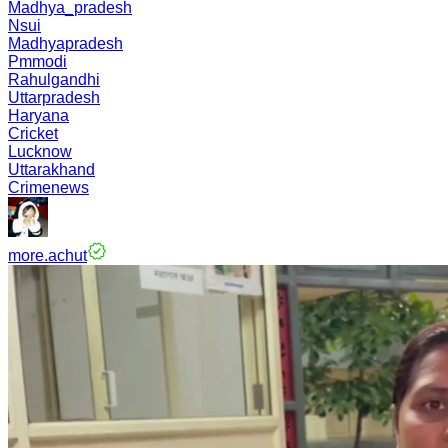
Madhya_pradesh
Nsui
Madhyapradesh
Pmmodi
Rahulgandhi
Uttarpradesh
Haryana
Cricket
Lucknow
Uttarakhand
Crimenews
more.achut