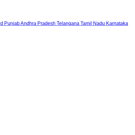
nd
Punjab
Andhra Pradesh
Telangana
Tamil Nadu
Karnataka