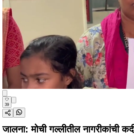
39
जालना: मोची गल्लीतील नागरीकांची क