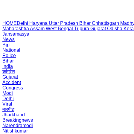
HOME
Delhi
Haryana
Uttar Pradesh
Bihar
Chhattisgarh
Madhy
Maharashtra
Assam
West Bengal
Tripura
Gujarat
Odisha
Kera
Jansamasya
News
Bjp
National
Police
Bihar
India
कांग्रेस
Gujarat
Accident
Congress
Modi
Delhi
Viral
मारपीट
Jharkhand
Breakingnews
Narendramodi
Nitishkumar