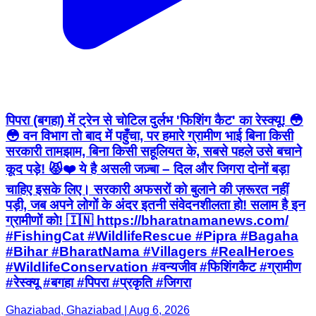
पिपरा (बगहा) में ट्रेन से चोटिल दुर्लभ 'फिशिंग कैट' का रेस्क्यू! 😳
😳 वन विभाग तो बाद में पहुँचा, पर हमारे ग्रामीण भाई बिना किसी
सरकारी तामझाम, बिना किसी सहूलियत के, सबसे पहले उसे बचाने
कूद पड़े! 😾❤️ ये है असली जज़्बा – दिल और जिगरा दोनों बड़ा
चाहिए इसके लिए। सरकारी अफसरों को बुलाने की ज़रूरत नहीं
पड़ी, जब अपने लोगों के अंदर इतनी संवेदनशीलता हो! सलाम है इन
ग्रामीणों को! 🇮🇳 https://bharatnamanews.com/
#FishingCat #WildlifeRescue #Pipra #Bagaha
#Bihar #BharatNama #Villagers #RealHeroes
#WildlifeConservation #वन्यजीव #फिशिंगकैट #ग्रामीण
#रेस्क्यू #बगहा #पिपरा #प्रकृति #जिगरा
Ghaziabad, Ghaziabad | Aug 6, 2026