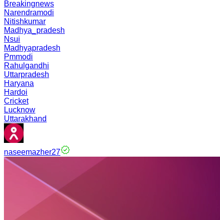
Breakingnews
Narendramodi
Nitishkumar
Madhya_pradesh
Nsui
Madhyapradesh
Pmmodi
Rahulgandhi
Uttarpradesh
Haryana
Hardoi
Cricket
Lucknow
Uttarakhand
naseemazher27