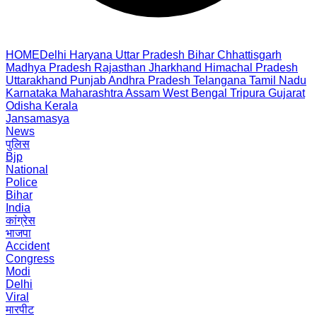
HOME
Delhi
Haryana
Uttar Pradesh
Bihar
Chhattisgarh
Madhya Pradesh
Rajasthan
Jharkhand
Himachal Pradesh
Uttarakhand
Punjab
Andhra Pradesh
Telangana
Tamil Nadu
Karnataka
Maharashtra
Assam
West Bengal
Tripura
Gujarat
Odisha
Kerala
Jansamasya
News
पुलिस
Bjp
National
Police
Bihar
India
कांग्रेस
भाजपा
Accident
Congress
Modi
Delhi
Viral
मारपीट