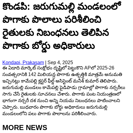
కొండపి: జరుగుమల్లి మండలంలో
పొగాకు పొలాలు పరిశీలించి
రైతులకు నిబంధనలు తెలిపిన
పొగాకు బోర్డు అధికారులు
Kondapi, Prakasam
|
Sep 4, 2025
ఈ ఏడాది మార్కెట్ సంక్షోభం దృష్టిలో పెట్టుకొని APలో 2025-26
సంవత్సరానికి 142 మిలియన్ల పొగాకు ఉత్పత్తికి మాత్రమే అనుమతి
ఇచ్చినట్లు కామేపల్లి క్లస్టర్ ఫీల్డ్ అసిస్టెంట్ మనీశ్ కుమార్ తెలిపారు.
జరుగుమల్లి మండలం కామేపల్లి పైడిపాడు గ్రామాల్లో పొగాకు నర్సరీలు
సాగు చేసే రైతులకు సూచనలు చేశారు. పొగాకు పంట నియంత్రణలో
భాగంగా నర్సరీ దశ నుంచి అన్ని నియమ నిబంధనలు పాటించాలని
చెప్పారు. బుధవారం పొగాకు బోర్డు అధికారులు జరుగుమల్లి
మండలంలోని పలు పొగాకు పొలాలను పరిశీలించారు.
MORE NEWS