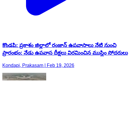
కొండపి: ప్రకాశం జిల్లాలో రంజాన్ ఉపవాసాలు నేటి నుంచి
ప్రారంభం: నేడు ఉపవాస దీక్షలు విరమించిన ముస్లిం సోదరులు
Kondapi, Prakasam | Feb 19, 2026