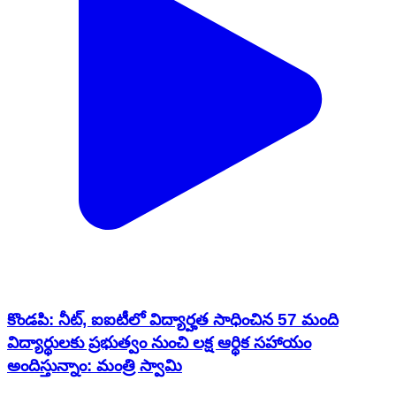
కొండపి: నీట్, ఐఐటీలో విద్యార్హత సాధించిన 57 మంది
విద్యార్థులకు ప్రభుత్వం నుంచి లక్ష ఆర్థిక సహాయం
అందిస్తున్నాం: మంత్రి స్వామి