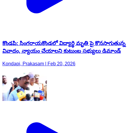
కొండపి: సింగరాయకొండలో విద్యార్థి మృతి పై కొనసాగుతున్న
వివాదం, న్యాయం చేయాలని కుటుంబ సభ్యులు డిమాండ్
Kondapi, Prakasam | Feb 20, 2026