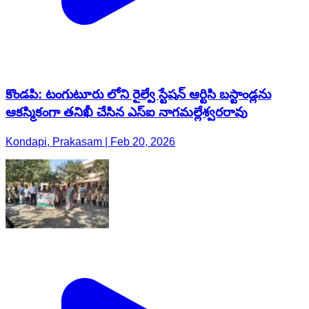
కొండపి: టంగుటూరు లోని రైల్వే స్టేషన్ ఆర్టిసి బస్టాండ్లను
ఆకస్మికంగా తనిఖీ చేసిన ఎస్ఐ నాగమల్లేశ్వరరావు
Kondapi, Prakasam | Feb 20, 2026