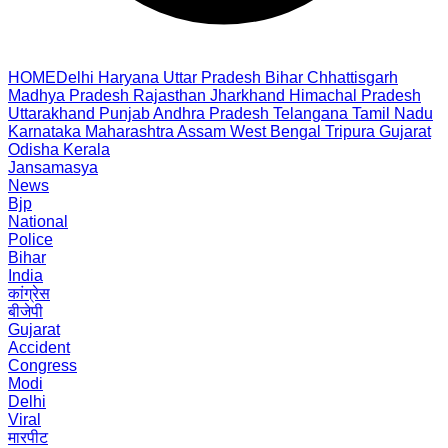
HOME
Delhi
Haryana
Uttar Pradesh
Bihar
Chhattisgarh
Madhya Pradesh
Rajasthan
Jharkhand
Himachal Pradesh
Uttarakhand
Punjab
Andhra Pradesh
Telangana
Tamil Nadu
Karnataka
Maharashtra
Assam
West Bengal
Tripura
Gujarat
Odisha
Kerala
Jansamasya
News
Bjp
National
Police
Bihar
India
कांग्रेस
बीजेपी
Gujarat
Accident
Congress
Modi
Delhi
Viral
मारपीट