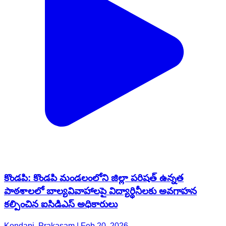
కొండపి: కొండపి మండలంలోని జిల్లా పరిషత్ ఉన్నత
పాఠశాలలో బాల్యవివాహాలపై విద్యార్థినీలకు అవగాహన
కల్పించిన ఐసిడిఎస్ అధికారులు
Kondapi, Prakasam | Feb 20, 2026