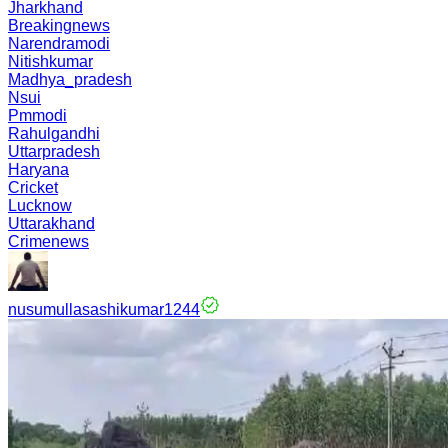
Jharkhand
Breakingnews
Narendramodi
Nitishkumar
Madhya_pradesh
Nsui
Pmmodi
Rahulgandhi
Uttarpradesh
Haryana
Cricket
Lucknow
Uttarakhand
Crimenews
nusumullasashikumar1244