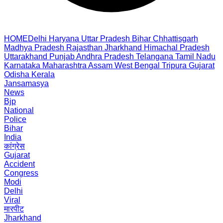
HOME
Delhi
Haryana
Uttar Pradesh
Bihar
Chhattisgarh
Madhya Pradesh
Rajasthan
Jharkhand
Himachal Pradesh
Uttarakhand
Punjab
Andhra Pradesh
Telangana
Tamil Nadu
Karnataka
Maharashtra
Assam
West Bengal
Tripura
Gujarat
Odisha
Kerala
Jansamasya
News
Bjp
National
Police
Bihar
India
कांग्रेस
Gujarat
Accident
Congress
Modi
Delhi
Viral
मारपीट
Jharkhand