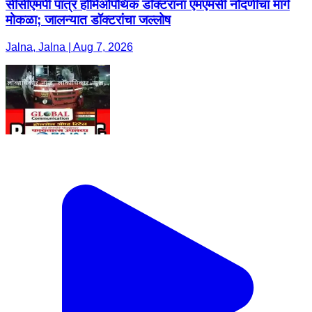
सीसीएमपी पात्र होमिओपॅथिक डॉक्टरांना एमएमसी नोंदणीचा मार्ग
मोकळा; जालन्यात डॉक्टरांचा जल्लोष
Jalna, Jalna | Aug 7, 2026