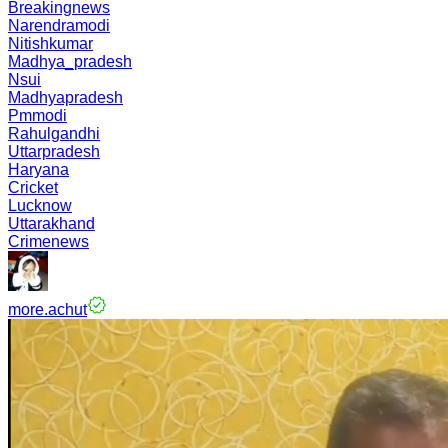
Breakingnews
Narendramodi
Nitishkumar
Madhya_pradesh
Nsui
Madhyapradesh
Pmmodi
Rahulgandhi
Uttarpradesh
Haryana
Cricket
Lucknow
Uttarakhand
Crimenews
more.achut