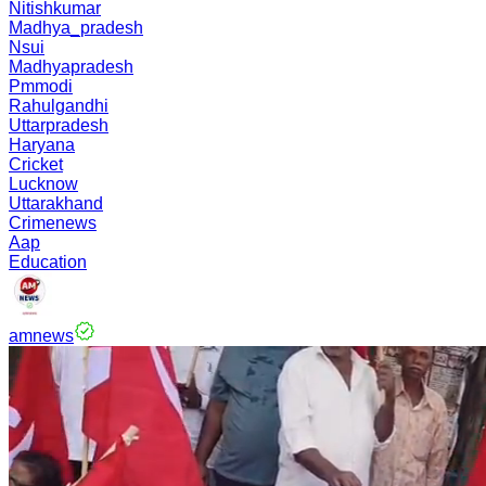
Nitishkumar
Madhya_pradesh
Nsui
Madhyapradesh
Pmmodi
Rahulgandhi
Uttarpradesh
Haryana
Cricket
Lucknow
Uttarakhand
Crimenews
Aap
Education
amnews