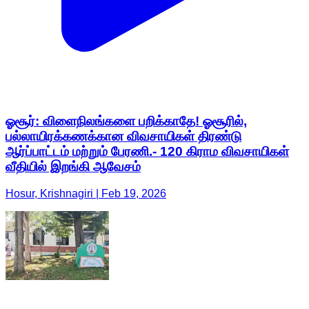
ஓசூர்: விளைநிலங்களை பறிக்காதே! ஓசூரில்,
பல்லாயிரக்கணக்கான விவசாயிகள் திரண்டு
ஆர்ப்பாட்டம் மற்றும் பேரணி.- 120 கிராம விவசாயிகள்
வீதியில் இறங்கி ஆவேசம்
Hosur, Krishnagiri | Feb 19, 2026