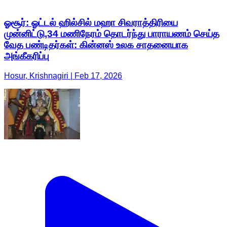
ஓசூர்: ஓட்டல் ஹில்சில் மஹா சிவராத்திரியை
முன்னிட்டு,34 மணிநேரம் தொடர்ந்து பாராயணம் செய்த
வேத பண்டிதர்கள்: கின்னஸ் உலக சாதனையாக
அங்கீகரிப்பு
Hosur, Krishnagiri | Feb 17, 2026