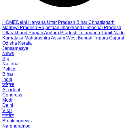
HOME
Delhi
Haryana
Uttar Pradesh
Bihar
Chhattisgarh
Madhya Pradesh
Rajasthan
Jharkhand
Himachal Pradesh
Uttarakhand
Punjab
Andhra Pradesh
Telangana
Tamil Nadu
Karnataka
Maharashtra
Assam
West Bengal
Tripura
Gujarat
Odisha
Kerala
Jansamasya
News
Bjp
National
Police
Bihar
India
कांग्रेस
Accident
Congress
Modi
Delhi
Viral
मारपीट
Breakingnews
Narendramodi