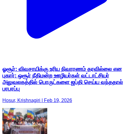
ஓசூர்: விவசாயிக்கு உரிய நிவாரணம் தரவில்லை என
புகார்: ஒசூர் நீதிமன்ற ஊழியர்கள் வட்டாட்சியர்
அலுவலகத்தில் பொருட்களை ஜப்தி செய்ய வந்ததால்
பரபரப்பு
Hosur, Krishnagiri | Feb 19, 2026