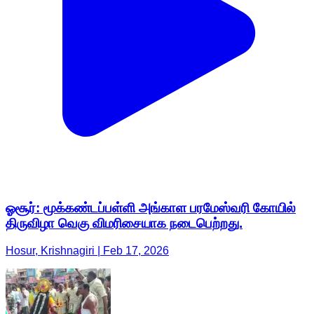
ஓசூர்: மூக்கண்டப்பள்ளி அங்காள பரமேஸ்வரி கோயில்
திருவிழா வெகு விமரிசையாக நடைபெற்றது.
Hosur, Krishnagiri | Feb 17, 2026