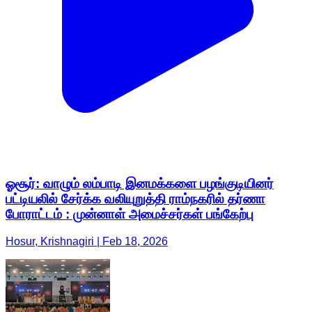
ஓசூர்: வாழும் லம்பாடி இனமக்களை பழங்குடியினர்
பட்டியலில் சேர்க்க வலியுறுத்தி ராம்நகரில் தர்ணா
போராட்டம் : முன்னாள் அமைச்சர்கள் பங்கேற்பு
Hosur, Krishnagiri | Feb 18, 2026