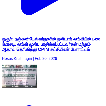
ஓசூர்: நஞ்சுண்டேஸ்வர்நகரில் தனியார் வங்கியில் பண
மோசடி. வங்கி முன்பு பாதிக்கப்பட்டவர்கள் மற்றும்
ஆதரவு தெரிவித்து CPIM கட்சியினர் போராட்டம்
Hosur, Krishnagiri | Feb 20, 2026