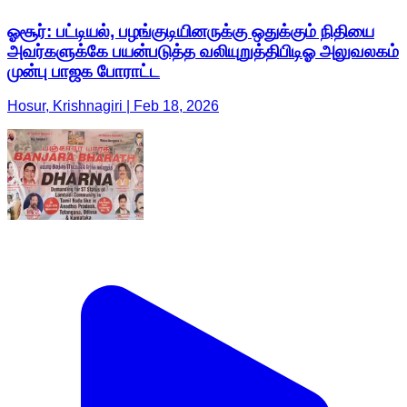
ஓசூர்: பட்டியல், பழங்குடியினருக்கு ஒதுக்கும் நிதியை
அவர்களுக்கே பயன்படுத்த வலியுறுத்திபிடிஓ அலுவலகம்
முன்பு பாஜக போராட்ட
Hosur, Krishnagiri | Feb 18, 2026