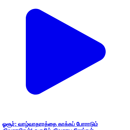
ஓசூர்: வாழ்வாதாரத்தை காக்கப் போராடும்