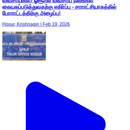
விவசாயிகள்! ஓசூரில் விவசாய நிலங்கள்
கையகப்படுத்துவதற்கு எதிர்ப்பு - சாராட்சியரகத்தில்
போராட்டத்திற்கு அழைப்பு!
Hosur, Krishnagiri | Feb 19, 2026