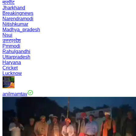
मारपीट
Jharkhand
Breakingnews
Narendramodi
Nitishkumar
Madhya_pradesh
Nsui
उत्तरप्रदेश
Pmmodi
Rahulgandhi
Uttarpradesh
Haryana
Cricket
Lucknow
anilmamtav