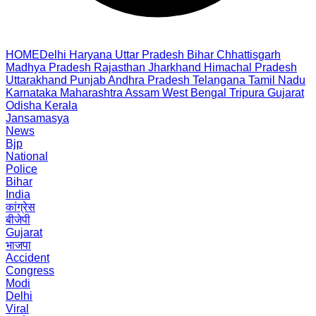
HOME
Delhi
Haryana
Uttar Pradesh
Bihar
Chhattisgarh
Madhya Pradesh
Rajasthan
Jharkhand
Himachal Pradesh
Uttarakhand
Punjab
Andhra Pradesh
Telangana
Tamil Nadu
Karnataka
Maharashtra
Assam
West Bengal
Tripura
Gujarat
Odisha
Kerala
Jansamasya
News
Bjp
National
Police
Bihar
India
कांग्रेस
बीजेपी
Gujarat
भाजपा
Accident
Congress
Modi
Delhi
Viral