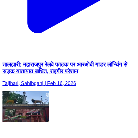
तालझारी: महाराजपुर रेलवे फाटक पर आरओबी गाडर लॉन्चिंग से
सड़क यातायात बाधित, राहगीर परेशान
Taljhari, Sahibganj | Feb 16, 2026