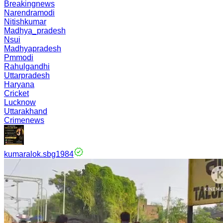
Breakingnews
Narendramodi
Nitishkumar
Madhya_pradesh
Nsui
Madhyapradesh
Pmmodi
Rahulgandhi
Uttarpradesh
Haryana
Cricket
Lucknow
Uttarakhand
Crimenews
kumaralok.sbg1984