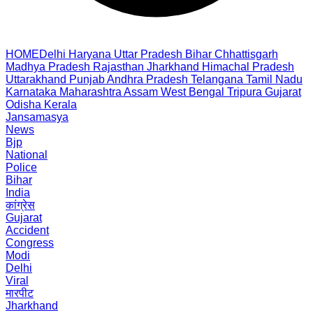
HOME
Delhi
Haryana
Uttar Pradesh
Bihar
Chhattisgarh
Madhya Pradesh
Rajasthan
Jharkhand
Himachal Pradesh
Uttarakhand
Punjab
Andhra Pradesh
Telangana
Tamil Nadu
Karnataka
Maharashtra
Assam
West Bengal
Tripura
Gujarat
Odisha
Kerala
Jansamasya
News
Bjp
National
Police
Bihar
India
कांग्रेस
Gujarat
Accident
Congress
Modi
Delhi
Viral
मारपीट
Jharkhand