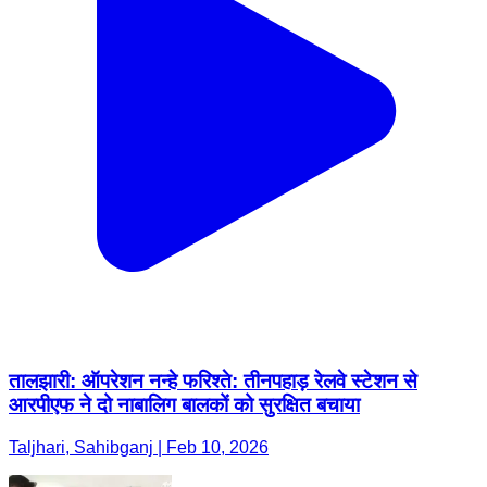
तालझारी: ऑपरेशन नन्हे फरिश्ते: तीनपहाड़ रेलवे स्टेशन से
आरपीएफ ने दो नाबालिग बालकों को सुरक्षित बचाया
Taljhari, Sahibganj | Feb 10, 2026