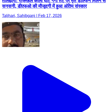
तालझारी: राजमहल काली घाट गंगा तट पर मृत डॉल्फिन मिलने से
सनसनी, डीएफओ की मौजूदगी में हुआ अंतिम संस्कार
Taljhari, Sahibganj | Feb 17, 2026