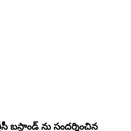
సీ బస్టాండ్ ను సందర్శించిన