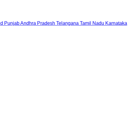
nd
Punjab
Andhra Pradesh
Telangana
Tamil Nadu
Karnataka