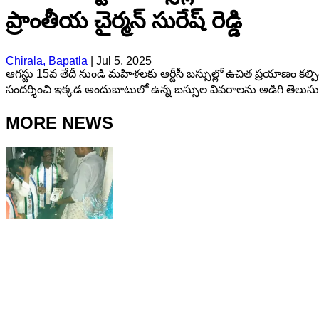
ప్రాంతీయ చైర్మన్ సురేష్ రెడ్డి
Chirala, Bapatla
|
Jul 5, 2025
ఆగస్టు 15వ తేదీ నుండి మహిళలకు ఆర్టీసీ బస్సుల్లో ఉచిత ప్రయాణం కల్పిం
సందర్శించి ఇక్కడ అందుబాటులో ఉన్న బస్సుల వివరాలను అడిగి తెలుస
MORE NEWS