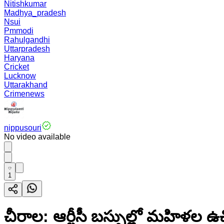
Nitishkumar
Madhya_pradesh
Nsui
Pmmodi
Rahulgandhi
Uttarpradesh
Haryana
Cricket
Lucknow
Uttarakhand
Crimenews
nippusouri
No video available
1
చీరాల: ఆర్టీసీ బస్సుల్లో మహిళల ఉచ