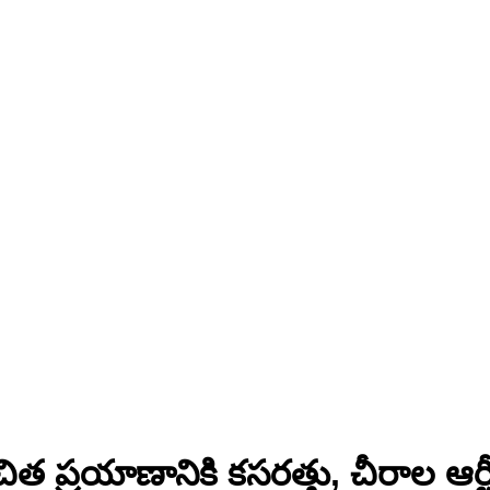
ిత ప్రయాణానికి కసరత్తు, చీరాల ఆర్టీ