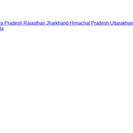
a Pradesh
Rajasthan
Jharkhand
Himachal Pradesh
Uttarakha
la