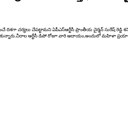
చే దిశగా చర్యలు చేపట్టామని ఏపీఎస్ఆర్టీసీ ప్రాంతీయ చైర్మన్ సురేష్ రెడ్డ
ుకున్నారు.చీరాల ఆర్టీసీ డిపో రోజూ వారి ఆదాయం,అందులో మహిళా ప్రయ