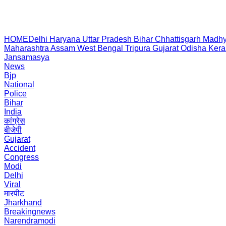
HOME
Delhi
Haryana
Uttar Pradesh
Bihar
Chhattisgarh
Madhy
Maharashtra
Assam
West Bengal
Tripura
Gujarat
Odisha
Kera
Jansamasya
News
Bjp
National
Police
Bihar
India
कांग्रेस
बीजेपी
Gujarat
Accident
Congress
Modi
Delhi
Viral
मारपीट
Jharkhand
Breakingnews
Narendramodi