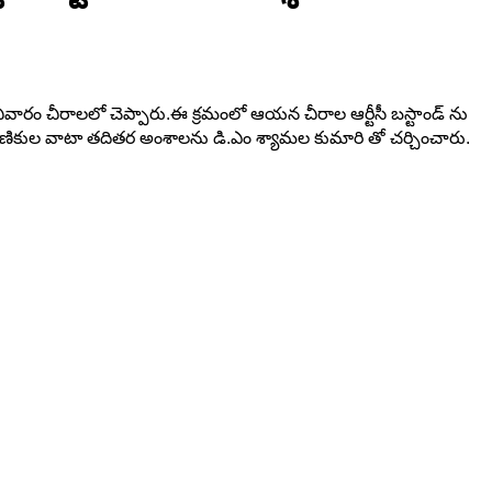
ి శనివారం చీరాలలో చెప్పారు.ఈ క్రమంలో ఆయన చీరాల ఆర్టీసీ బస్టాండ్ ను
ాణికుల వాటా తదితర అంశాలను డి.ఎం శ్యామల కుమారి తో చర్చించారు.