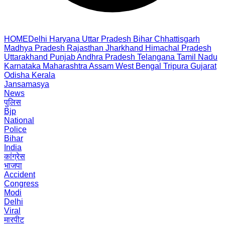
HOME
Delhi
Haryana
Uttar Pradesh
Bihar
Chhattisgarh
Madhya Pradesh
Rajasthan
Jharkhand
Himachal Pradesh
Uttarakhand
Punjab
Andhra Pradesh
Telangana
Tamil Nadu
Karnataka
Maharashtra
Assam
West Bengal
Tripura
Gujarat
Odisha
Kerala
Jansamasya
News
पुलिस
Bjp
National
Police
Bihar
India
कांग्रेस
भाजपा
Accident
Congress
Modi
Delhi
Viral
मारपीट