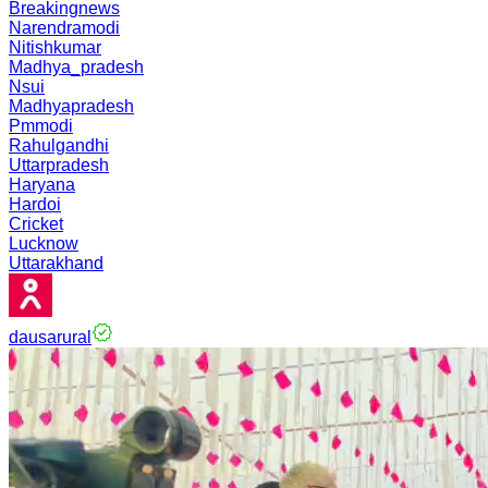
Breakingnews
Narendramodi
Nitishkumar
Madhya_pradesh
Nsui
Madhyapradesh
Pmmodi
Rahulgandhi
Uttarpradesh
Haryana
Hardoi
Cricket
Lucknow
Uttarakhand
dausarural