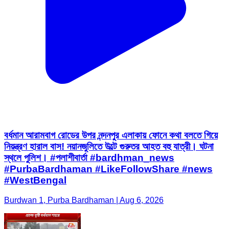
বর্ধমান আরামবাগ রোডের উপর নন্দনপুর এলাকায় ফোনে কথা বলতে গিয়ে
নিয়ন্ত্রণ হারাল বাস! নয়ানজুলিতে উল্টে গুরুতর আহত বহু যাত্রী। ঘটনা
স্থলে পুলিশ। #পলাশীবার্তা #bardhman_news
#PurbaBardhaman #LikeFollowShare #news
#WestBengal
Burdwan 1, Purba Bardhaman | Aug 6, 2026