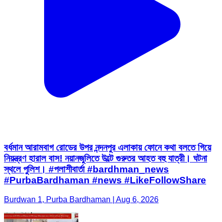
বর্ধমান আরামবাগ রোডের উপর নন্দনপুর এলাকায় ফোনে কথা বলতে গিয়ে
নিয়ন্ত্রণ হারাল বাস! নয়ানজুলিতে উল্টে গুরুতর আহত বহু যাত্রী। ঘটনা
স্থলে পুলিশ। #পলাশীবার্তা #bardhman_news
#PurbaBardhaman #news #LikeFollowShare
Burdwan 1, Purba Bardhaman | Aug 6, 2026