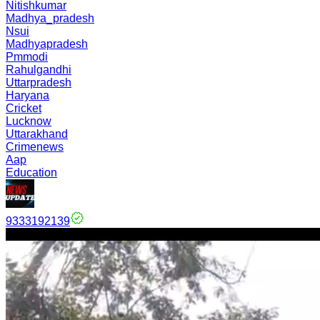
Nitishkumar
Madhya_pradesh
Nsui
Madhyapradesh
Pmmodi
Rahulgandhi
Uttarpradesh
Haryana
Cricket
Lucknow
Uttarakhand
Crimenews
Aap
Education
9333192139