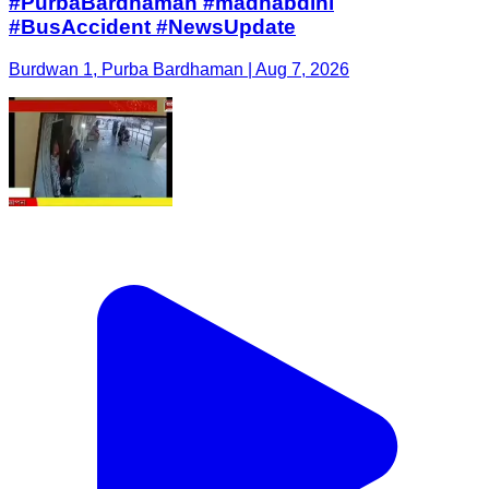
#PurbaBardhaman #madhabdihi
#BusAccident #NewsUpdate
Burdwan 1, Purba Bardhaman | Aug 7, 2026