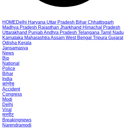
HOME
Delhi
Haryana
Uttar Pradesh
Bihar
Chhattisgarh
Madhya Pradesh
Rajasthan
Jharkhand
Himachal Pradesh
Uttarakhand
Punjab
Andhra Pradesh
Telangana
Tamil Nadu
Karnataka
Maharashtra
Assam
West Bengal
Tripura
Gujarat
Odisha
Kerala
Jansamasya
News
Bjp
National
Police
Bihar
India
कांग्रेस
Accident
Congress
Modi
Delhi
Viral
मारपीट
Breakingnews
Narendramodi