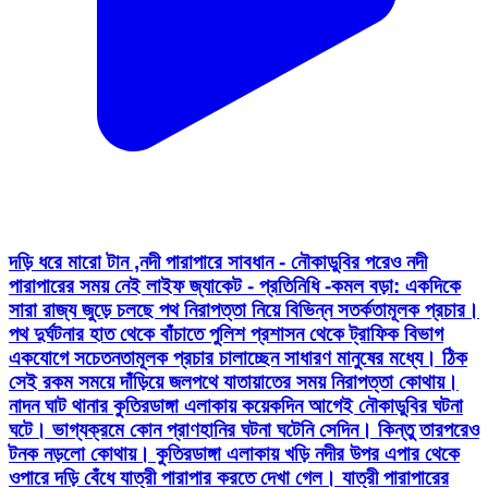
দড়ি ধরে মারো টান ,নদী পারাপারে সাবধান - নৌকাডুবির পরেও নদী
পারাপারের সময় নেই লাইফ জ্যাকেট - প্রতিনিধি -কমল বড়া: একদিকে
সারা রাজ্য জুড়ে চলছে পথ নিরাপত্তা নিয়ে বিভিন্ন সতর্কতামূলক প্রচার।
পথ দুর্ঘটনার হাত থেকে বাঁচাতে পুলিশ প্রশাসন থেকে ট্রাফিক বিভাগ
একযোগে সচেতনতামূলক প্রচার চালাচ্ছেন সাধারণ মানুষের মধ্যে। ঠিক
সেই রকম সময়ে দাঁড়িয়ে জলপথে যাতায়াতের সময় নিরাপত্তা কোথায়।
নাদন ঘাট থানার কুতিরডাঙ্গা এলাকায় কয়েকদিন আগেই নৌকাডুবির ঘটনা
ঘটে। ভাগ্যক্রমে কোন প্রাণহানির ঘটনা ঘটেনি সেদিন। কিন্তু তারপরেও
টনক নড়লো কোথায়। কুতিরডাঙ্গা এলাকায় খড়ি নদীর উপর এপার থেকে
ওপারে দড়ি বেঁধে যাত্রী পারাপার করতে দেখা গেল। যাত্রী পারাপারের