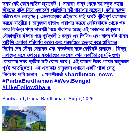
সময় নেই কোন লাইফ জ্যাকেট । সাধারণ মানুষ থেকে বহু স্কুল পড়ুয়া
জীবনের ঝুঁকি নিয়ে এভাবেই প্রতিদিন নদী পারাপার হচ্ছেন। বর্ষার মরশুম
নদীতে জল বেড়েছে। এমতাবস্থায় এইভাবে দড়ি ধরেই ঝুঁকিপূর্ণ যাতায়াত
করছে যাত্রীরা। মানুষজন ছাড়াও পারাপার করছে মোটরবাইক থেকে শুরু
করে বিভিন্ন পণ্য সামগ্রী নিয়ে পারাপার হচ্ছে এই অঞ্চলের মানুষজন।
নৌকাডুবির ঘটনার পরে পূর্বস্থলী ১ নম্বর এর ভিডিও এবং নাদন ঘাট থানার
আইসি এলাকা পরিদর্শন করেন এবং সরজমিনে তদন্ত করে মাঝিদের
নির্দেশ দেন নৌকা মেরামত এবং সতর্কতার সঙ্গে ফেরিঘাট চালাতে। কিন্তু
এপাড়ের সঙ্গে ওপারের যাতায়াতের সংযোগ যখন একটিমাত্র দড়ি তখন
যেকোনো সময় দুর্ঘটনা ঘটে যেতে পারে। এই কারণে উভয় পারের মানুষজন
খুবই আতঙ্কিত। এই এলাকার মানুষজন এখানে একটি পাকা সেতু
নির্মাণের দাবি জানান। #পলাশীবার্তা #bardhman_news
#PurbaBardhaman #WestBengal
#LikeFollowShare
Burdwan 1, Purba Bardhaman | Aug 7, 2026