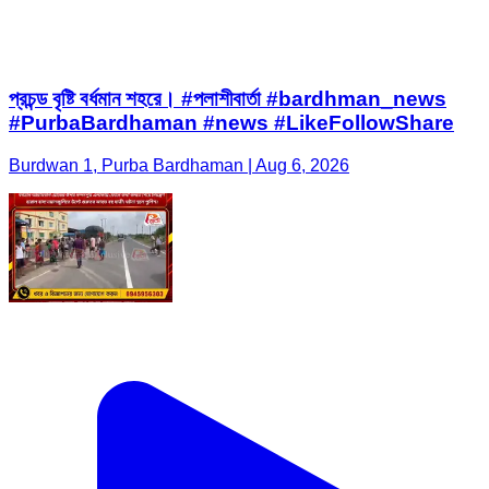
প্রচন্ড বৃষ্টি বর্ধমান শহরে। #পলাশীবার্তা #bardhman_news
#PurbaBardhaman #news #LikeFollowShare
Burdwan 1, Purba Bardhaman | Aug 6, 2026