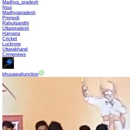
Madhya_pradesh
Nsui
Madhyapradesh
Pmmodi
Rahulgandhi
Uttarpradesh
Haryana
Cricket
Lucknow
Uttarakhand
Crimenews
bhusawaljunction