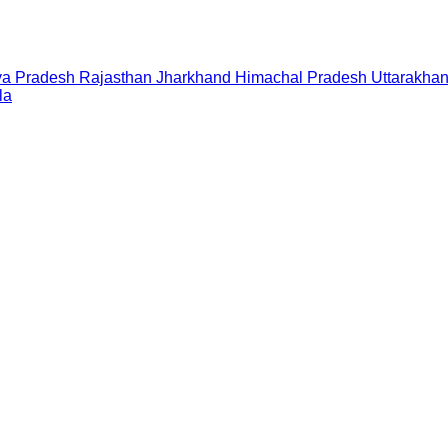
a Pradesh
Rajasthan
Jharkhand
Himachal Pradesh
Uttarakha
la