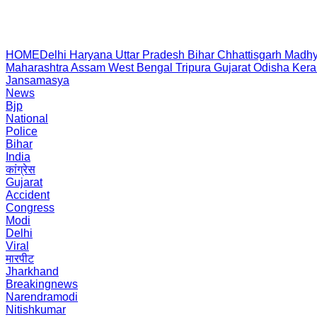
HOME
Delhi
Haryana
Uttar Pradesh
Bihar
Chhattisgarh
Madhy
Maharashtra
Assam
West Bengal
Tripura
Gujarat
Odisha
Kera
Jansamasya
News
Bjp
National
Police
Bihar
India
कांग्रेस
Gujarat
Accident
Congress
Modi
Delhi
Viral
मारपीट
Jharkhand
Breakingnews
Narendramodi
Nitishkumar