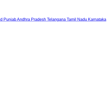
nd
Punjab
Andhra Pradesh
Telangana
Tamil Nadu
Karnataka