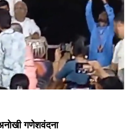
 अनाेखी गणेशवंदना