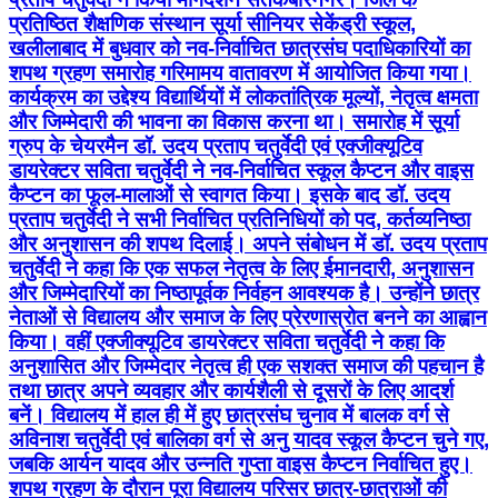
ग्रुप के चेयरमैन डॉ. उदय प्रताप चतुर्वेदी एवं एक्जीक्यूटिव
डायरेक्टर सविता चतुर्वेदी ने नव-निर्वाचित स्कूल कैप्टन और वाइस
कैप्टन का फूल-मालाओं से स्वागत किया। इसके बाद डॉ. उदय
प्रताप चतुर्वेदी ने सभी निर्वाचित प्रतिनिधियों को पद, कर्तव्यनिष्ठा
और अनुशासन की शपथ दिलाई। अपने संबोधन में डॉ. उदय प्रताप
चतुर्वेदी ने कहा कि एक सफल नेतृत्व के लिए ईमानदारी, अनुशासन
और जिम्मेदारियों का निष्ठापूर्वक निर्वहन आवश्यक है। उन्होंने छात्र
नेताओं से विद्यालय और समाज के लिए प्रेरणास्रोत बनने का आह्वान
किया। वहीं एक्जीक्यूटिव डायरेक्टर सविता चतुर्वेदी ने कहा कि
अनुशासित और जिम्मेदार नेतृत्व ही एक सशक्त समाज की पहचान है
तथा छात्र अपने व्यवहार और कार्यशैली से दूसरों के लिए आदर्श
बनें। विद्यालय में हाल ही में हुए छात्रसंघ चुनाव में बालक वर्ग से
अविनाश चतुर्वेदी एवं बालिका वर्ग से अनु यादव स्कूल कैप्टन चुने गए,
जबकि आर्यन यादव और उन्नति गुप्ता वाइस कैप्टन निर्वाचित हुए।
शपथ ग्रहण के दौरान पूरा विद्यालय परिसर छात्र-छात्राओं की
तालियों से गूंज उठा। कार्यक्रम के अंत में प्रधानाचार्य रविनेश
श्रीवास्तव एवं उप-प्रधानाचार्य शरद त्रिपाठी ने सभी विजेता
प्रतिनिधियों को प्रशस्ति पत्र देकर सम्मानित किया। इस अवसर
पर वरिष्ठ शिक्षक अशोक चौबे, नितेश द्विवेदी, अर्चना त्रिपाठी, आरती
चौधरी सहित विद्यालय के समस्त शिक्षक-शिक्षिकाएं उपस्थित रहीं।