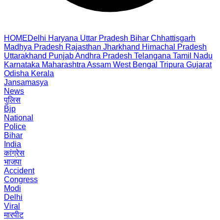
HOME
Delhi
Haryana
Uttar Pradesh
Bihar
Chhattisgarh
Madhya Pradesh
Rajasthan
Jharkhand
Himachal Pradesh
Uttarakhand
Punjab
Andhra Pradesh
Telangana
Tamil Nadu
Karnataka
Maharashtra
Assam
West Bengal
Tripura
Gujarat
Odisha
Kerala
Jansamasya
News
पुलिस
Bjp
National
Police
Bihar
India
कांग्रेस
भाजपा
Accident
Congress
Modi
Delhi
Viral
मारपीट