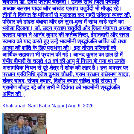
चेयरमैन डॉ. उदय प्रताप चतुर्वेदी। उनके साथ जिला पंचायत
अध्यक्ष बलराम यादव और अखंड प्रताप चतुर्वेदी भी मौजूद रहे।
तीनों ने दिवंगत के परिजनों से मुलाकात कर गहरी संवेदना व्यक्त की,
परिवार को ढांढस बंधाया और हर सुख-दुख में साथ खड़े रहने का
भरोसा दिलाया। डॉ. उदय प्रताप चतुर्वेदी और जिला पंचायत अध्यक्ष
बलराम यादव ने आनंद कुमार की कर्तव्यनिष्ठा, ईमानदारी और सरल
स्वभाव को याद करते हुए उन्हें भावभीनी श्रद्धांजलि अर्पित की तथा
आत्मा की शांति के लिए प्रार्थना की। इस दौरान परिजनों को
आर्थिक सहायता भी प्रदान की गई। आनंद कुमार का हाल ही में
गंभीर बीमारी के चलते 43 वर्ष की आयु में निधन हो गया था उनके
असामयिक निधन से पूरे क्षेत्र में शोक की लहर है। इस अवसर पर
प्रधान प्रतिनिधि बृजेश कुमार चौधरी, ग्राम प्रधान राधेरमण यादव,
शंकर यादव, संजय कुमार, दिलीप कुमार सहित बड़ी संख्या में
ग्रामीण मौजूद रहे और सभी ने दिवंगत को भावभीनी श्रद्धांजलि
अर्पित की।
Khalilabad, Sant Kabir Nagar | Aug 6, 2026