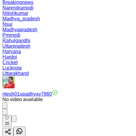
Breakingnews
Narendramodi
Nitishkumar
Madhya_pradesh
Nsui
Madhyapradesh
Pmmodi
Rahulgandhi
Uttarpradesh
Haryana
Hardoi
Cricket
Lucknow
Uttarakhand
ritesh01upadhyay7860
No video available
10