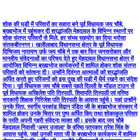
शोक की घड़ी में परिवारों का सहारा बने पूर्व विधायक जय चौबे,
ब्रह्मभोज में पहुंचकर दी श्रद्धांजलि मेहदावल के विभिन्न स्थानों पर
शोक संतप्त परिवारों से मिले, हर संभव सहयोग का दिया भरोसा
संतकबीरनगर। खलीलाबाद विधानसभा क्षेत्र के पूर्व विधायक
दिग्विजय नारायण उर्फ जय चौबे ने एक बार फिर जनसरोकार और
मानवीय संवेदनाओं का परिचय देते हुए मेहदावल विधानसभा क्षेत्र में
आयोजित विभिन्न ब्रह्मभोज कार्यक्रमों में शामिल होकर शोक संतप्त
परिवारों को सांत्वना दी। उन्होंने दिवंगत आत्माओं को श्रद्धांजलि
अर्पित करते हुए परिजनों को इस दुख की घड़ी में धैर्य रखने का संदेश
दिया। पूर्व विधायक जय चौबे सबसे पहले दिल्ली के मॉडल टाउन से
पूर्व विधायक अखिलेश पति त्रिपाठी, शिवापति त्रिपाठी एवं वरिष्ठ
सरकारी शिक्षक गिरिजेश पति त्रिपाठी के आवास पहुंचे। यहां उन्होंने
उनके पिता, स्वर्गीय प्रकांड विद्वान पंडित जी के ब्रह्मभोज संस्कार में
शामिल होकर उनके चित्र पर पुष्प अर्पित किए तथा शोकाकुल परिवार
के प्रति अपनी गहरी संवेदना व्यक्त की। इसके बाद जय चौबे
मेहदावल निवासी ‘अमर उजाला’ के वरिष्ठ पत्रकार तरेश सिंह के
आवास पहुंचे, जहां उनकी माता जी के ब्रह्मभोज कार्यक्रम में शामिल