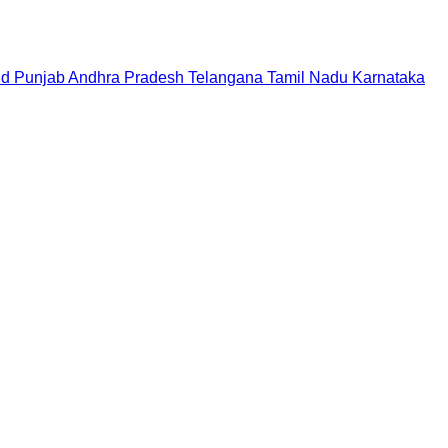
nd
Punjab
Andhra Pradesh
Telangana
Tamil Nadu
Karnataka