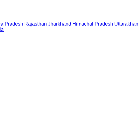
a Pradesh
Rajasthan
Jharkhand
Himachal Pradesh
Uttarakha
la