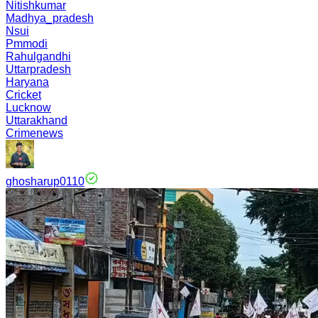
Nitishkumar
Madhya_pradesh
Nsui
Pmmodi
Rahulgandhi
Uttarpradesh
Haryana
Cricket
Lucknow
Uttarakhand
Crimenews
ghosharup0110