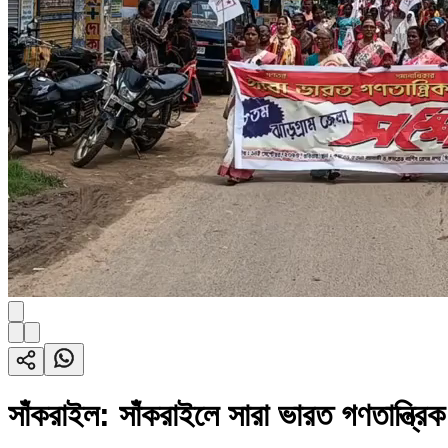
সাঁকরাইল: সাঁকরাইলে সারা ভারত গণতান্ত্র