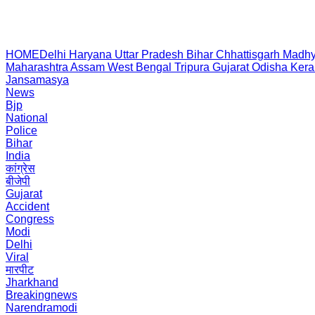
HOME
Delhi
Haryana
Uttar Pradesh
Bihar
Chhattisgarh
Madhy
Maharashtra
Assam
West Bengal
Tripura
Gujarat
Odisha
Kera
Jansamasya
News
Bjp
National
Police
Bihar
India
कांग्रेस
बीजेपी
Gujarat
Accident
Congress
Modi
Delhi
Viral
मारपीट
Jharkhand
Breakingnews
Narendramodi