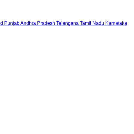
nd
Punjab
Andhra Pradesh
Telangana
Tamil Nadu
Karnataka