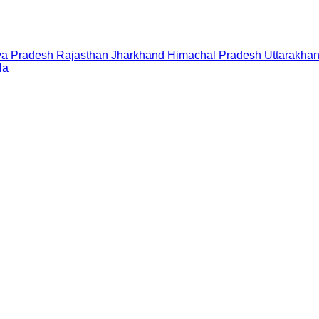
a Pradesh
Rajasthan
Jharkhand
Himachal Pradesh
Uttarakha
la