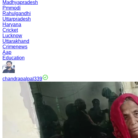
Madhyapradesh
Pmmodi
Rahulgandhi
Uttarpradesh
Haryana
Cricket
Lucknow
Uttarakhand
Crimenews
Aap
Education
chandrapalpal339