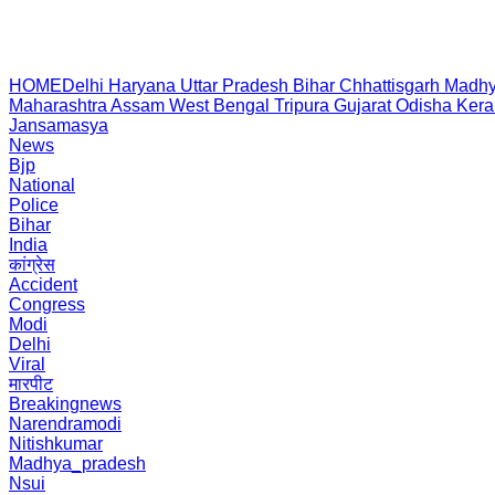
HOME
Delhi
Haryana
Uttar Pradesh
Bihar
Chhattisgarh
Madhy
Maharashtra
Assam
West Bengal
Tripura
Gujarat
Odisha
Kera
Jansamasya
News
Bjp
National
Police
Bihar
India
कांग्रेस
Accident
Congress
Modi
Delhi
Viral
मारपीट
Breakingnews
Narendramodi
Nitishkumar
Madhya_pradesh
Nsui