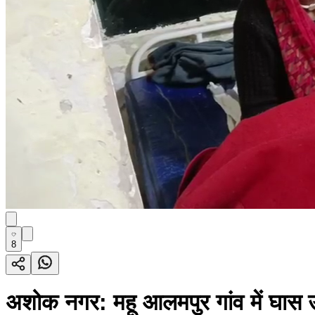
8
अशोक नगर: महू आलमपुर गांव में घास उठ