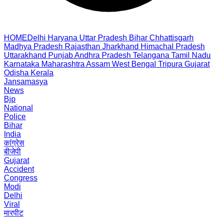
HOME
Delhi
Haryana
Uttar Pradesh
Bihar
Chhattisgarh
Madhya Pradesh
Rajasthan
Jharkhand
Himachal Pradesh
Uttarakhand
Punjab
Andhra Pradesh
Telangana
Tamil Nadu
Karnataka
Maharashtra
Assam
West Bengal
Tripura
Gujarat
Odisha
Kerala
Jansamasya
News
Bjp
National
Police
Bihar
India
कांग्रेस
बीजेपी
Gujarat
Accident
Congress
Modi
Delhi
Viral
मारपीट