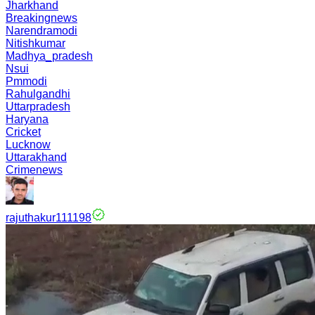
Jharkhand
Breakingnews
Narendramodi
Nitishkumar
Madhya_pradesh
Nsui
Pmmodi
Rahulgandhi
Uttarpradesh
Haryana
Cricket
Lucknow
Uttarakhand
Crimenews
rajuthakur111198