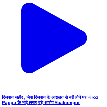
रिजवान ज़हीर , जेबा रिज़वान के अदालत से बरी होने पर Firoz
Pappu के भाई लगाए बड़े आरोप #balrampur