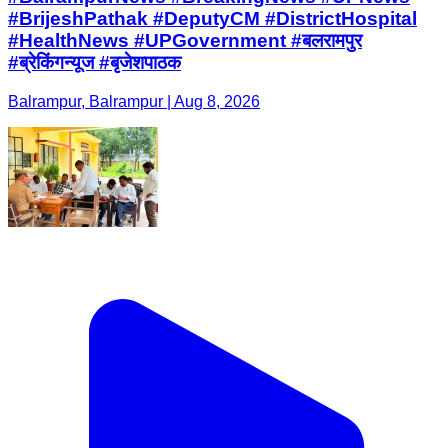
#BrijeshPathak #DeputyCM #DistrictHospital
#HealthNews #UPGovernment #बलरामपुर
#ब्रेकिंगन्यूज #बृजेशपाठक
Balrampur, Balrampur | Aug 8, 2026