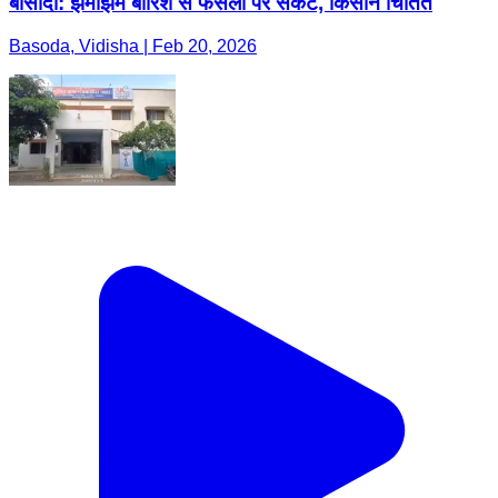
बासोदा: झमाझम बारिश से फसलों पर संकट, किसान चिंतित
Basoda, Vidisha | Feb 20, 2026