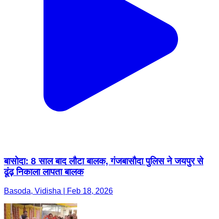
बासोदा: 8 साल बाद लौटा बालक, गंजबासौदा पुलिस ने जयपुर से
ढूंढ़ निकाला लापता बालक
Basoda, Vidisha | Feb 18, 2026