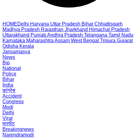
HOME
Delhi
Haryana
Uttar Pradesh
Bihar
Chhattisgarh
Madhya Pradesh
Rajasthan
Jharkhand
Himachal Pradesh
Uttarakhand
Punjab
Andhra Pradesh
Telangana
Tamil Nadu
Karnataka
Maharashtra
Assam
West Bengal
Tripura
Gujarat
Odisha
Kerala
Jansamasya
News
Bjp
National
Police
Bihar
India
कांग्रेस
Accident
Congress
Modi
Delhi
Viral
मारपीट
Breakingnews
Narendramodi