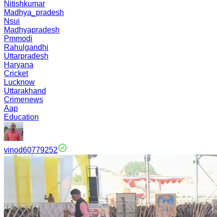
Nitishkumar
Madhya_pradesh
Nsui
Madhyapradesh
Pmmodi
Rahulgandhi
Uttarpradesh
Haryana
Cricket
Lucknow
Uttarakhand
Crimenews
Aap
Education
vinod60779252