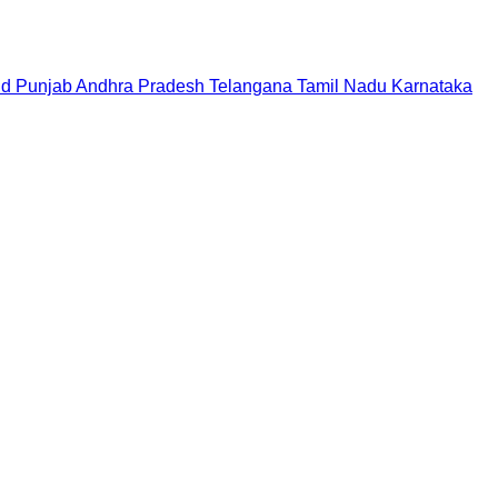
nd
Punjab
Andhra Pradesh
Telangana
Tamil Nadu
Karnataka