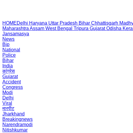
HOME
Delhi
Haryana
Uttar Pradesh
Bihar
Chhattisgarh
Madhy
Maharashtra
Assam
West Bengal
Tripura
Gujarat
Odisha
Kera
Jansamasya
News
Bjp
National
Police
Bihar
India
कांग्रेस
Gujarat
Accident
Congress
Modi
Delhi
Viral
मारपीट
Jharkhand
Breakingnews
Narendramodi
Nitishkumar