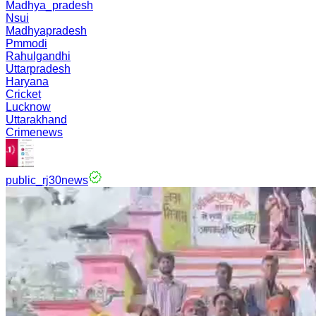
Madhya_pradesh
Nsui
Madhyapradesh
Pmmodi
Rahulgandhi
Uttarpradesh
Haryana
Cricket
Lucknow
Uttarakhand
Crimenews
public_rj30news