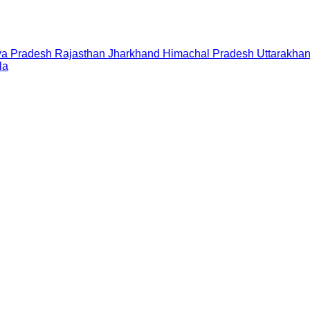
a Pradesh
Rajasthan
Jharkhand
Himachal Pradesh
Uttarakha
la