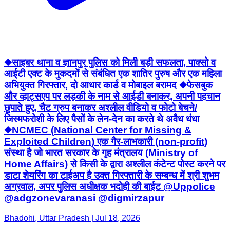
◆साइबर थाना व ज्ञानपुर पुलिस को मिली बड़ी सफलता, पाक्सो व
आईटी एक्ट के मुकदमों से संबंधित एक शातिर पुरुष और एक महिला
अभियुक्त गिरफ्तार, दो आधार कार्ड व मोबाइल बरामद ◆फेसबुक
और व्हाट्सएप पर लड़की के नाम से आईडी बनाकर, अपनी पहचान
छुपाते हुए, चैट ग्रुप बनाकर अश्लील वीडियो व फोटो बेचने/
जिस्मफरोशी के लिए पैसों के लेन-देन का करते थे अवैध धंधा
◆NCMEC (National Center for Missing &
Exploited Children) एक गैर-लाभकारी (non-profit)
संस्था है जो भारत सरकार के गृह मंत्रालय (Ministry of
Home Affairs) से किसी के द्वारा अश्लील कंटेन्ट पोस्ट करने पर
डाटा शेयरिंग का टाईअप है उक्त गिरफ्तारी के सम्बन्ध में श्री शुभम
अग्रवाल, अपर पुलिस अधीक्षक भदोही की बाईट @Uppolice
@adgzonevaranasi @digmirzapur
Bhadohi, Uttar Pradesh | Jul 18, 2026