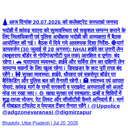
🛕 आज दिनांक 20.07.2026 को कलेक्ट्रेट सरपतहां जनपद
भदोही में कांवड़ यात्रा को सुव्यवस्थित एवं सकुशल सम्पन्न कराने के
लिए जिलाधिकारी एवं पुलिस अधीक्षक भदोही की अध्यक्षता में बैठक
आयोजित की गई। बैठक में दिये गये आवश्यक दिशा निर्देश- 🛑मार्ग
डायवर्जन (30 जुलाई से 28 अगस्त): NHAI हाईवे का उत्तरी लेन
(बाबूसराय बॉर्डर से गोपीगंज/भीटी पुल तक) आरक्षित व पूर्णतः बंद
रहेगा। 🚗 यातायात व्यवस्था: हाईवे और सर्विस लेन का दक्षिणी लेन
सामान्य वाहनों के लिए खुला रहेगा। डिवाइडर के कट पूरी तरह बंद
रहेंगे। 🚧 सुरक्षा व्यवस्था: हाईवे, धौरहरा एवं सहसेपुर बॉर्डर पर
बैरिकेडिंग और पुलिस बल की तैनाती रहेगी। 🏥 स्वास्थ्य एवं आपात
सेवाएं: कांवड़ मार्ग के सभी सरकारी व प्राइवेट अस्पतालों को अलर्ट
मोड पर रखा जाए। 🍲 खाद्य सुरक्षा एवं स्वच्छता: ढाबों व शिविरों में
शुद्ध-ताजा भोजन, रेट लिस्ट और सीसीटीवी कैमरे अनिवार्य हैं। मार्ग
में मोबाइल टॉयलेट व पेयजल टैंकर तैनात रहेंगे। @Uppolice
@adgzonevaranasi @digmirzapur
Bhadohi, Uttar Pradesh | Jul 20, 2026