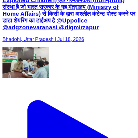
Exploited Children) एक गैर-लाभकारी (non-profit)
संस्था है जो भारत सरकार के गृह मंत्रालय (Ministry of
Home Affairs) से किसी के द्वारा अश्लील कंटेन्ट पोस्ट करने पर
डाटा शेयरिंग का टाईअप है @Uppolice
@adgzonevaranasi @digmirzapur
Bhadohi, Uttar Pradesh | Jul 18, 2026