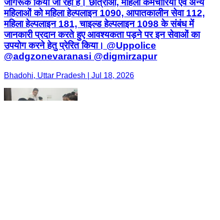
जागरूक किया जा रहा है। छात्राओं, महिला कर्मचारियों एवं अन्य
महिलाओं को महिला हेल्पलाइन 1090, आपातकालीन सेवा 112,
महिला हेल्पलाइन 181, चाइल्ड हेल्पलाइन 1098 के संबंध में
जानकारी प्रदान करते हुए आवश्यकता पड़ने पर इन सेवाओं का
उपयोग करने हेतु प्रेरित किया। @Uppolice
@adgzonevaranasi @digmirzapur
Bhadohi, Uttar Pradesh | Jul 18, 2026