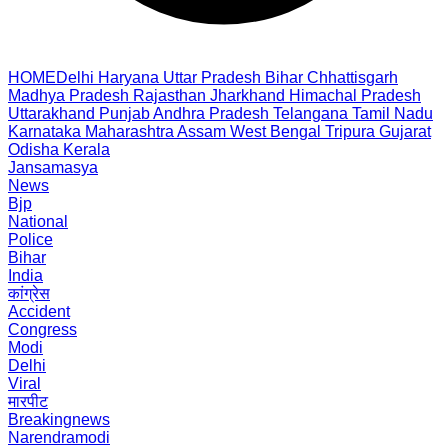
HOME
Delhi
Haryana
Uttar Pradesh
Bihar
Chhattisgarh
Madhya Pradesh
Rajasthan
Jharkhand
Himachal Pradesh
Uttarakhand
Punjab
Andhra Pradesh
Telangana
Tamil Nadu
Karnataka
Maharashtra
Assam
West Bengal
Tripura
Gujarat
Odisha
Kerala
Jansamasya
News
Bjp
National
Police
Bihar
India
कांग्रेस
Accident
Congress
Modi
Delhi
Viral
मारपीट
Breakingnews
Narendramodi