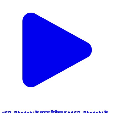
#SP_Bhadohi के कुशल निर्देशन व #ASP_Bhadohi के