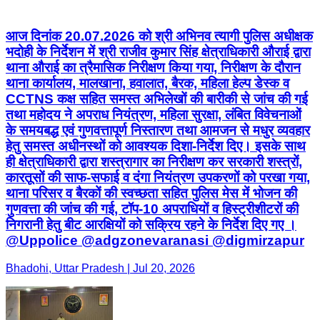
आज दिनांक 20.07.2026 को श्री अभिनव त्यागी पुलिस अधीक्षक
भदोही के निर्देशन में श्री राजीव कुमार सिंह क्षेत्राधिकारी औराई द्वारा
थाना औराई का त्रैमासिक निरीक्षण किया गया, निरीक्षण के दौरान
थाना कार्यालय, मालखाना, हवालात, बैरक, महिला हेल्प डेस्क व
CCTNS कक्ष सहित समस्त अभिलेखों की बारीकी से जांच की गई
तथा महोदय ने अपराध नियंत्रण, महिला सुरक्षा, लंबित विवेचनाओं
के समयबद्ध एवं गुणवत्तापूर्ण निस्तारण तथा आमजन से मधुर व्यवहार
हेतु समस्त अधीनस्थों को आवश्यक दिशा-निर्देश दिए। इसके साथ
ही क्षेत्राधिकारी द्वारा शस्त्रागार का निरीक्षण कर सरकारी शस्त्रों,
कारतूसों की साफ-सफाई व दंगा नियंत्रण उपकरणों को परखा गया,
थाना परिसर व बैरकों की स्वच्छता सहित पुलिस मेस में भोजन की
गुणवत्ता की जांच की गई, टॉप-10 अपराधियों व हिस्ट्रीशीटरों की
निगरानी हेतु बीट आरक्षियों को सक्रिय रहने के निर्देश दिए गए ।
@Uppolice @adgzonevaranasi @digmirzapur
Bhadohi, Uttar Pradesh | Jul 20, 2026