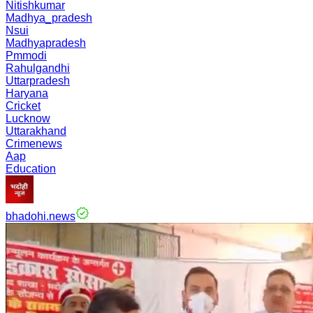
Nitishkumar
Madhya_pradesh
Nsui
Madhyapradesh
Pmmodi
Rahulgandhi
Uttarpradesh
Haryana
Cricket
Lucknow
Uttarakhand
Crimenews
Aap
Education
bhadohi.news