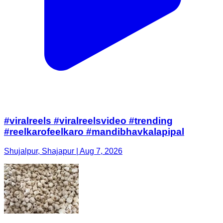
#viralreels #viralreelsvideo #trending
#reelkarofeelkaro #mandibhavkalapipal
Shujalpur, Shajapur | Aug 7, 2026