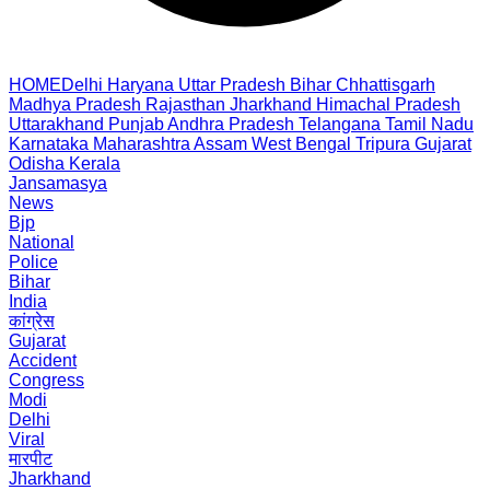
HOME
Delhi
Haryana
Uttar Pradesh
Bihar
Chhattisgarh
Madhya Pradesh
Rajasthan
Jharkhand
Himachal Pradesh
Uttarakhand
Punjab
Andhra Pradesh
Telangana
Tamil Nadu
Karnataka
Maharashtra
Assam
West Bengal
Tripura
Gujarat
Odisha
Kerala
Jansamasya
News
Bjp
National
Police
Bihar
India
कांग्रेस
Gujarat
Accident
Congress
Modi
Delhi
Viral
मारपीट
Jharkhand