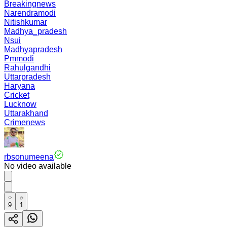
Breakingnews
Narendramodi
Nitishkumar
Madhya_pradesh
Nsui
Madhyapradesh
Pmmodi
Rahulgandhi
Uttarpradesh
Haryana
Cricket
Lucknow
Uttarakhand
Crimenews
rbsonumeena
No video available
9
1