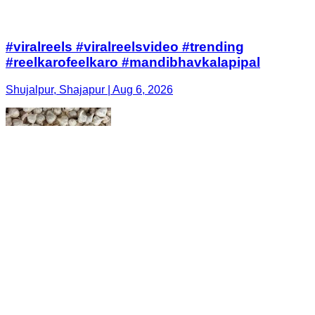
#viralreels #viralreelsvideo #trending
#reelkarofeelkaro #mandibhavkalapipal
Shujalpur, Shajapur | Aug 6, 2026