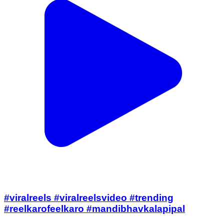
#viralreels #viralreelsvideo #trending
#reelkarofeelkaro #mandibhavkalapipal