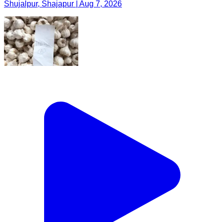
Shujalpur, Shajapur | Aug 7, 2026