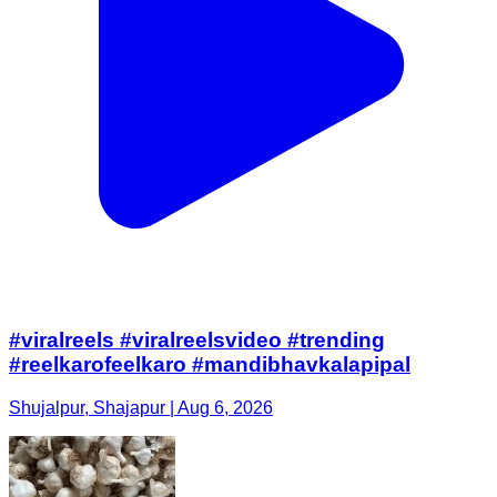
#viralreels #viralreelsvideo #trending
#reelkarofeelkaro #mandibhavkalapipal
Shujalpur, Shajapur | Aug 6, 2026