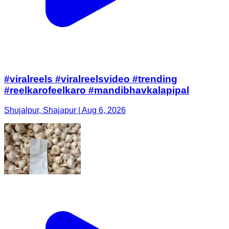
#viralreels #viralreelsvideo #trending
#reelkarofeelkaro #mandibhavkalapipal
Shujalpur, Shajapur | Aug 6, 2026