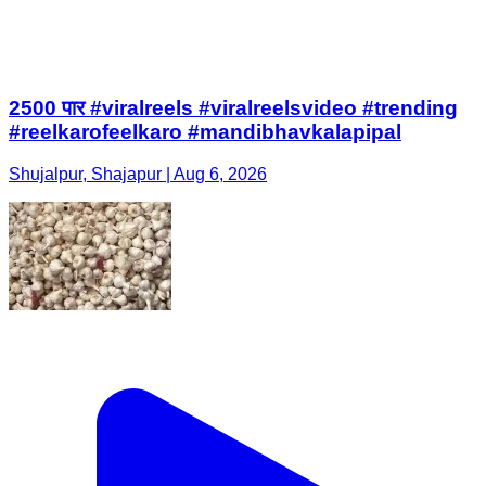
2500 पार #viralreels #viralreelsvideo #trending
#reelkarofeelkaro #mandibhavkalapipal
Shujalpur, Shajapur | Aug 6, 2026