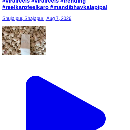
#viralreels #viralreels #trending
#reelkarofeelkaro #mandibhavkalapipal
Shujalpur, Shajapur | Aug 7, 2026