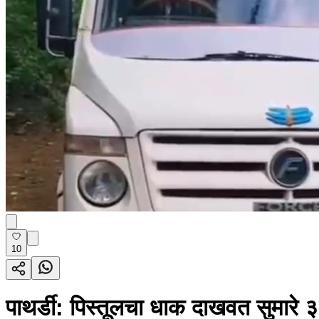
10
पाथर्डी: पिस्तूलचा धाक दाखवत सुमारे 