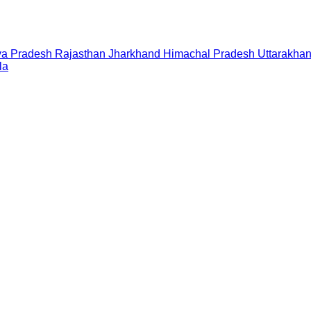
a Pradesh
Rajasthan
Jharkhand
Himachal Pradesh
Uttarakha
la