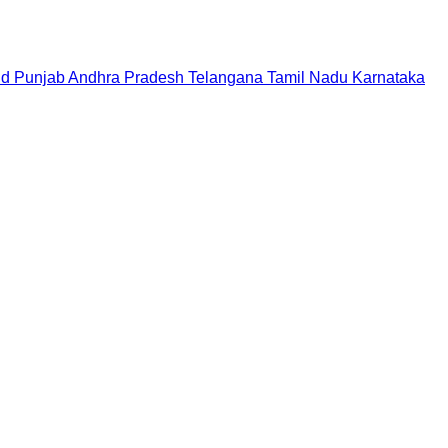
nd
Punjab
Andhra Pradesh
Telangana
Tamil Nadu
Karnataka