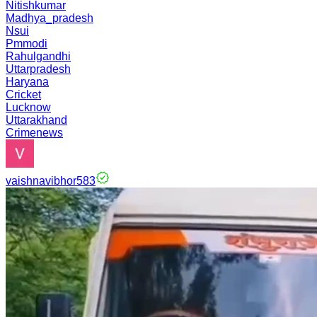
Nitishkumar
Madhya_pradesh
Nsui
Pmmodi
Rahulgandhi
Uttarpradesh
Haryana
Cricket
Lucknow
Uttarakhand
Crimenews
vaishnavibhor583