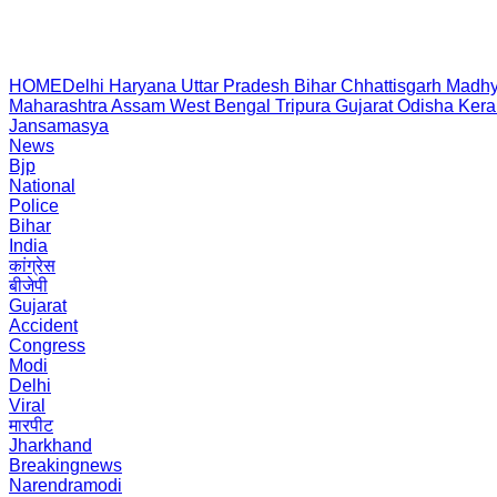
HOME
Delhi
Haryana
Uttar Pradesh
Bihar
Chhattisgarh
Madhy
Maharashtra
Assam
West Bengal
Tripura
Gujarat
Odisha
Kera
Jansamasya
News
Bjp
National
Police
Bihar
India
कांग्रेस
बीजेपी
Gujarat
Accident
Congress
Modi
Delhi
Viral
मारपीट
Jharkhand
Breakingnews
Narendramodi