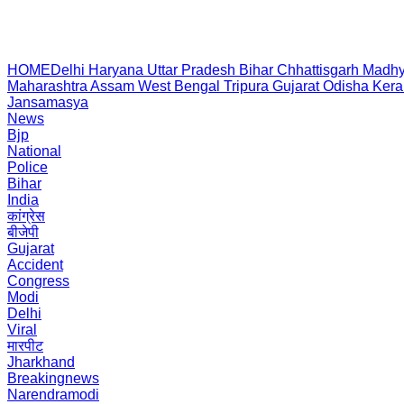
HOME
Delhi
Haryana
Uttar Pradesh
Bihar
Chhattisgarh
Madhy
Maharashtra
Assam
West Bengal
Tripura
Gujarat
Odisha
Kera
Jansamasya
News
Bjp
National
Police
Bihar
India
कांग्रेस
बीजेपी
Gujarat
Accident
Congress
Modi
Delhi
Viral
मारपीट
Jharkhand
Breakingnews
Narendramodi