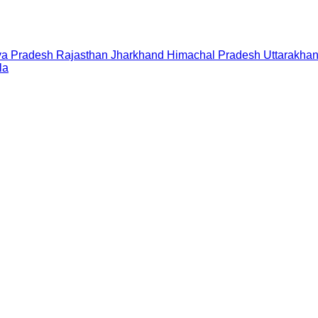
a Pradesh
Rajasthan
Jharkhand
Himachal Pradesh
Uttarakha
la