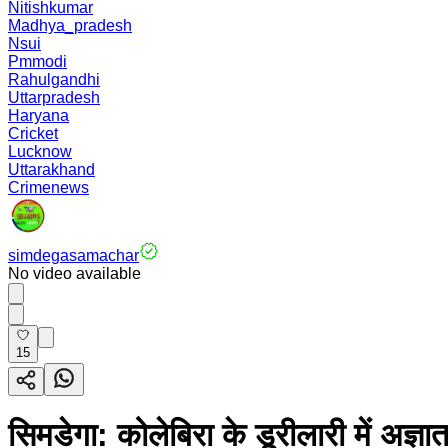
Nitishkumar
Madhya_pradesh
Nsui
Pmmodi
Rahulgandhi
Uttarpradesh
Haryana
Cricket
Lucknow
Uttarakhand
Crimenews
simdegasamachar
No video available
15
सिमडेगा: कोलेबिरा के डूरीलारी में अज्