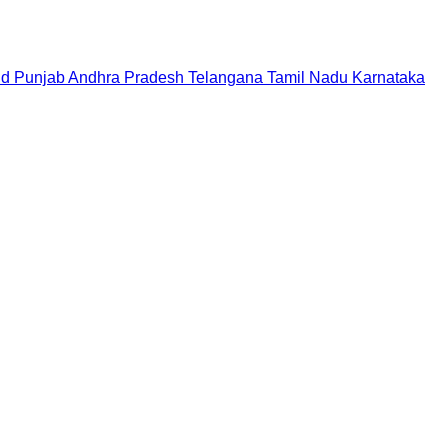
nd
Punjab
Andhra Pradesh
Telangana
Tamil Nadu
Karnataka