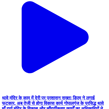
थावे मंदिर के काम में देरी पर प्रशासन सख्त! डिएम ने लगाई
फटकार, अब तेजी से होगा विकास कार्य गोपालगंज के प्रसिद्ध थावे
माँ दुर्गा मंदिर के विकास और सौंदर्यीकरण कार्यों का अधिकारियों ने
किया निरीक्षण। काम की धीमी रफ्तार पर नाराजगी जताते हुए समय
पर और अच्छी गुणवत्ता के साथ काम पूरा करने का निर्देश दिया
गया। #ThaweMandir #ThaweMaaDurga
#GopalganjNews #Gopalganj #ThaweNews
#BreakingNews #GopalganjUpdates