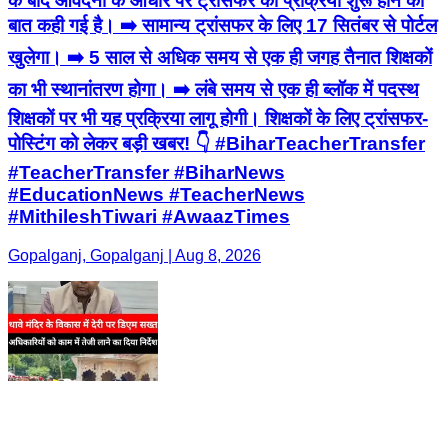
शिक्षकों पर भी यह प्रक्रिया लागू होगी। शिक्षकों के लिए ट्रांसफर-
पोस्टिंग को लेकर बड़ी खबर! 👇 #BiharTeacherTransfer
#TeacherTransfer #BiharNews
#EducationNews #TeacherNews
#MithileshTiwari #AwaazTimes
Gopalganj, Gopalganj | Aug 8, 2026