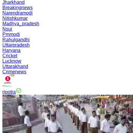
Jharkhand
Breakingnews
Narendramodi
Nitishkumar
Madhya_pradesh
Nsui
Pmmodi
Rahulgandhi
Uttarpradesh
Haryana
Cricket
Lucknow
Uttarakhand
Crimenews
ripotra