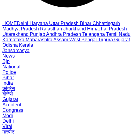
HOME
Delhi
Haryana
Uttar Pradesh
Bihar
Chhattisgarh
Madhya Pradesh
Rajasthan
Jharkhand
Himachal Pradesh
Uttarakhand
Punjab
Andhra Pradesh
Telangana
Tamil Nadu
Karnataka
Maharashtra
Assam
West Bengal
Tripura
Gujarat
Odisha
Kerala
Jansamasya
News
Bjp
National
Police
Bihar
India
कांग्रेस
बीजेपी
Gujarat
Accident
Congress
Modi
Delhi
Viral
मारपीट