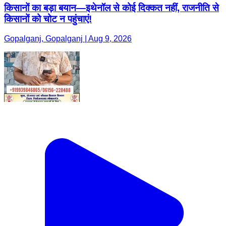
किसानों का बड़ा बयान—इथेनॉल से कोई दिक्कत नहीं, राजनीति से
किसानों को चोट न पहुंचाएं!
Gopalganj, Gopalganj | Aug 9, 2026