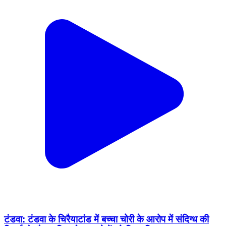
टंडवा: टंडवा के चिरैयाटांड में बच्चा चोरी के आरोप में संदिग्ध की