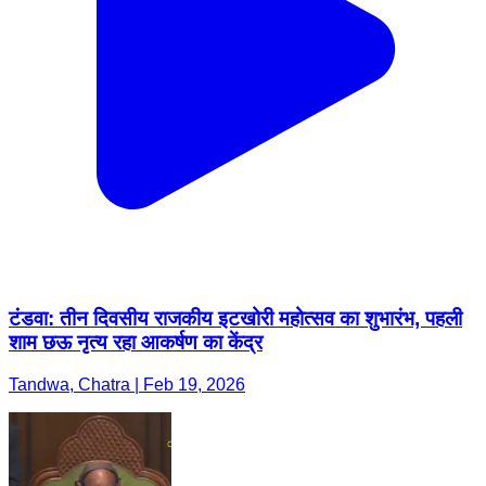
टंडवा: तीन दिवसीय राजकीय इटखोरी महोत्सव का शुभारंभ, पहली
शाम छऊ नृत्य रहा आकर्षण का केंद्र
Tandwa, Chatra | Feb 19, 2026