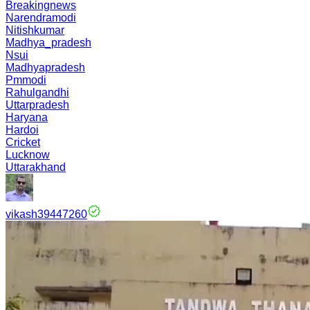
Breakingnews
Narendramodi
Nitishkumar
Madhya_pradesh
Nsui
Madhyapradesh
Pmmodi
Rahulgandhi
Uttarpradesh
Haryana
Hardoi
Cricket
Lucknow
Uttarakhand
vikash39447260