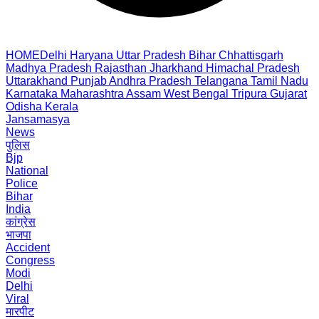
HOME
Delhi
Haryana
Uttar Pradesh
Bihar
Chhattisgarh
Madhya Pradesh
Rajasthan
Jharkhand
Himachal Pradesh
Uttarakhand
Punjab
Andhra Pradesh
Telangana
Tamil Nadu
Karnataka
Maharashtra
Assam
West Bengal
Tripura
Gujarat
Odisha
Kerala
Jansamasya
News
पुलिस
Bjp
National
Police
Bihar
India
कांग्रेस
भाजपा
Accident
Congress
Modi
Delhi
Viral
मारपीट