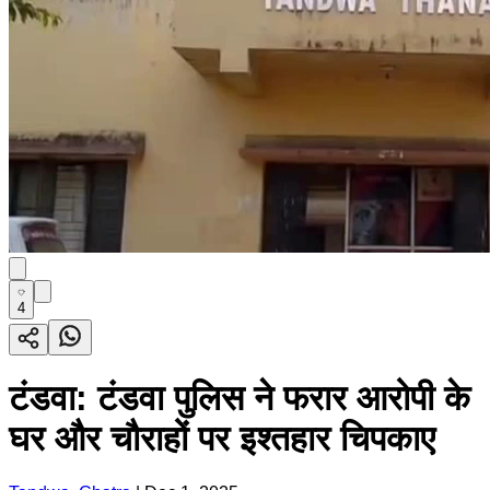
4
टंडवा: टंडवा पुलिस ने फरार आरोपी के
घर और चौराहों पर इश्तहार चिपकाए