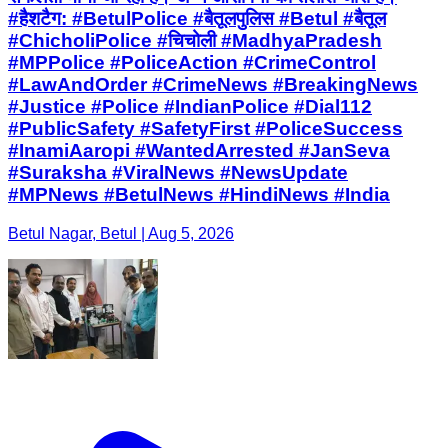
#हैशटैग: #BetulPolice #बैतूलपुलिस #Betul #बैतूल
#ChicholiPolice #चिचोली #MadhyaPradesh
#MPPolice #PoliceAction #CrimeControl
#LawAndOrder #CrimeNews #BreakingNews
#Justice #Police #IndianPolice #Dial112
#PublicSafety #SafetyFirst #PoliceSuccess
#InamiAaropi #WantedArrested #JanSeva
#Suraksha #ViralNews #NewsUpdate
#MPNews #BetulNews #HindiNews #India
Betul Nagar, Betul | Aug 5, 2026