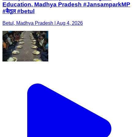
Education, Madhya Pradesh #JansamparkMP
#बैतूल #betul
Betul, Madhya Pradesh | Aug 4, 2026