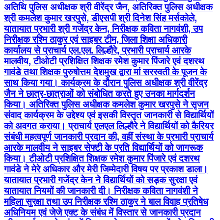
अतिथि पुलिस अधीक्षक श्री वीरेंद्र जैन, अतिरिक्त पुलिस अधीक्षक
श्री कमलेश कुमार खरपुसे, डीएसपी श्री दिनेश सिंह मर्सकोले,
यातायात प्रभारी श्री गजेंद्र केन, निरीक्षक कविता नागवंशी, उप
निरीक्षक रश्मि ठाकुर एवं साइबर टीम, जिला शिक्षा अधिकारी
कार्यालय से प्राचार्य एल.एल. लिल्हौरे, प्रभारी प्राचार्य आरके
मालवीय, टीओटी प्रशिक्षित शिक्षक रमेश कुमार पिंजारे एवं दशरथ
गावंडे तथा शिक्षक पुरुषोत्तम देशमुख द्वारा मां सरस्वती के पूजन के
साथ किया गया। कार्यक्रम के दौरान पुलिस अधीक्षक श्री वीरेंद्र
जैन ने छात्र-छात्राओं को संबोधित करते हुए उनका मार्गदर्शन
किया। अतिरिक्त पुलिस अधीक्षक कमलेश कुमार खरपुसे ने सृजन
संवाद कार्यक्रम के उद्देश्य एवं इसकी विस्तृत जानकारी से विद्यार्थियों
को अवगत कराया। प्राचार्य एलएल लिल्हौरे ने विद्यार्थियों को कैरियर
संबंधी महत्वपूर्ण जानकारी प्रदान की, वहीं संस्था के प्रभारी प्राचार्य
आरके मालवीय ने साइबर सेफ्टी के प्रति विद्यार्थियों को जागरूक
किया। टीओटी प्रशिक्षित शिक्षक रमेश कुमार पिंजारे एवं दशरथ
गावंडे ने मेरे अधिकार और मेरी जिम्मेदारी विषय पर प्रकाश डाला।
यातायात प्रभारी गजेंद्र केन ने विद्यार्थियों को सड़क सुरक्षा एवं
यातायात नियमों की जानकारी दी। निरीक्षक कविता नागवंशी ने
महिला सुरक्षा तथा उप निरीक्षक रश्मि ठाकुर ने बाल विवाह प्रतिषेध
अधिनियम एवं जेजे एक्ट के संबंध में विस्तार से जानकारी प्रदान