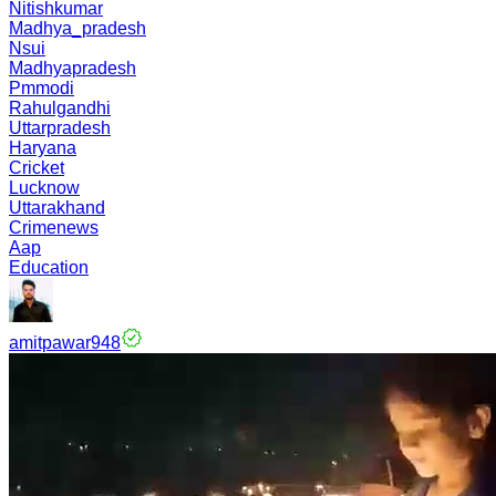
Nitishkumar
Madhya_pradesh
Nsui
Madhyapradesh
Pmmodi
Rahulgandhi
Uttarpradesh
Haryana
Cricket
Lucknow
Uttarakhand
Crimenews
Aap
Education
amitpawar948