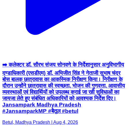
➡️ कलेक्टर डॉ. सौरभ संजय सोनवणे के निर्देशानुसार अनुविभागीय
दण्डाधिकारी (एसडीएम) डॉ. अभिजीत सिंह ने नेताजी सुभाष चंद्र
बोस बालक छात्रावास का आकस्मिक निरीक्षण किया। निरीक्षण के
दौरान उन्होंने छात्रावास की स्वच्छता, भोजन की गुणवत्ता, आवासीय
व्यवस्थाओं एवं विद्यार्थियों को उपलब्ध कराई जा रही सुविधाओं का
जायजा लेते हुए संबंधित अधिकारियों को आवश्यक निर्देश दिए।
Jansampark Madhya Pradesh
#JansamparkMP #बैतूल #betul
Betul, Madhya Pradesh | Aug 4, 2026