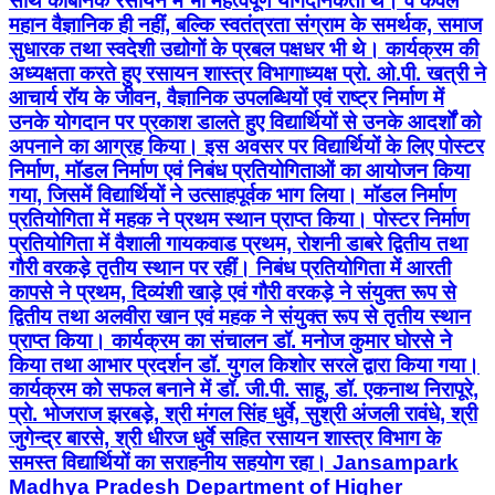
साथ कार्बनिक रसायन में भी महत्वपूर्ण योगदानकर्ता थे। वे केवल
महान वैज्ञानिक ही नहीं, बल्कि स्वतंत्रता संग्राम के समर्थक, समाज
सुधारक तथा स्वदेशी उद्योगों के प्रबल पक्षधर भी थे। कार्यक्रम की
अध्यक्षता करते हुए रसायन शास्त्र विभागाध्यक्ष प्रो. ओ.पी. खत्री ने
आचार्य रॉय के जीवन, वैज्ञानिक उपलब्धियों एवं राष्ट्र निर्माण में
उनके योगदान पर प्रकाश डालते हुए विद्यार्थियों से उनके आदर्शों को
अपनाने का आग्रह किया। इस अवसर पर विद्यार्थियों के लिए पोस्टर
निर्माण, मॉडल निर्माण एवं निबंध प्रतियोगिताओं का आयोजन किया
गया, जिसमें विद्यार्थियों ने उत्साहपूर्वक भाग लिया। मॉडल निर्माण
प्रतियोगिता में महक ने प्रथम स्थान प्राप्त किया। पोस्टर निर्माण
प्रतियोगिता में वैशाली गायकवाड प्रथम, रोशनी डाबरे द्वितीय तथा
गौरी वरकड़े तृतीय स्थान पर रहीं। निबंध प्रतियोगिता में आरती
कापसे ने प्रथम, दिव्यंशी खाड़े एवं गौरी वरकड़े ने संयुक्त रूप से
द्वितीय तथा अलवीरा खान एवं महक ने संयुक्त रूप से तृतीय स्थान
प्राप्त किया। कार्यक्रम का संचालन डॉ. मनोज कुमार घोरसे ने
किया तथा आभार प्रदर्शन डॉ. युगल किशोर सरले द्वारा किया गया।
कार्यक्रम को सफल बनाने में डॉ. जी.पी. साहू, डॉ. एकनाथ निरापूरे,
प्रो. भोजराज झरबड़े, श्री मंगल सिंह धुर्वे, सुश्री अंजली रावंधे, श्री
जुगेन्द्र बारसे, श्री धीरज धुर्वे सहित रसायन शास्त्र विभाग के
समस्त विद्यार्थियों का सराहनीय सहयोग रहा। Jansampark
Madhya Pradesh Department of Higher