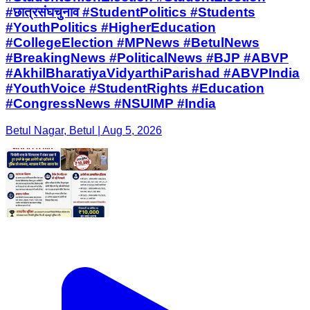
#छात्रसंघचुनाव #StudentPolitics #Students
#YouthPolitics #HigherEducation
#CollegeElection #MPNews #BetulNews
#BreakingNews #PoliticalNews #BJP #ABVP
#AkhilBharatiyaVidyarthiParishad #ABVPIndia
#YouthVoice #StudentRights #Education
#CongressNews #NSUIMP #India
Betul Nagar, Betul | Aug 5, 2026