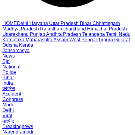
HOME
Delhi
Haryana
Uttar Pradesh
Bihar
Chhattisgarh
Madhya Pradesh
Rajasthan
Jharkhand
Himachal Pradesh
Uttarakhand
Punjab
Andhra Pradesh
Telangana
Tamil Nadu
Karnataka
Maharashtra
Assam
West Bengal
Tripura
Gujarat
Odisha
Kerala
Jansamasya
News
Bjp
National
Police
Bihar
India
कांग्रेस
Accident
Congress
Modi
Delhi
Viral
मारपीट
Breakingnews
Narendramodi