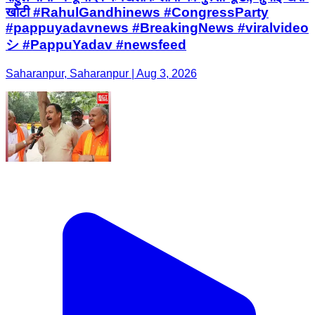
खोटी #RahulGandhinews #CongressParty
#pappuyadavnews #BreakingNews #viralvideo
シ #PappuYadav #newsfeed
Saharanpur, Saharanpur | Aug 3, 2026