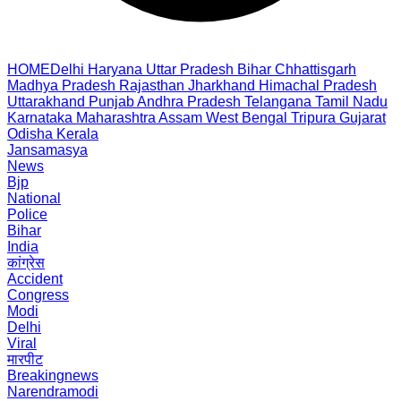
HOME
Delhi
Haryana
Uttar Pradesh
Bihar
Chhattisgarh
Madhya Pradesh
Rajasthan
Jharkhand
Himachal Pradesh
Uttarakhand
Punjab
Andhra Pradesh
Telangana
Tamil Nadu
Karnataka
Maharashtra
Assam
West Bengal
Tripura
Gujarat
Odisha
Kerala
Jansamasya
News
Bjp
National
Police
Bihar
India
कांग्रेस
Accident
Congress
Modi
Delhi
Viral
मारपीट
Breakingnews
Narendramodi