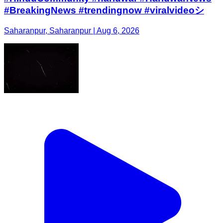
#BreakingNews #trendingnow #viralvideoシ
Saharanpur, Saharanpur | Aug 6, 2026