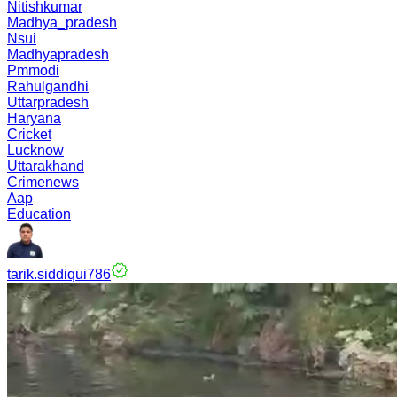
Nitishkumar
Madhya_pradesh
Nsui
Madhyapradesh
Pmmodi
Rahulgandhi
Uttarpradesh
Haryana
Cricket
Lucknow
Uttarakhand
Crimenews
Aap
Education
tarik.siddiqui786