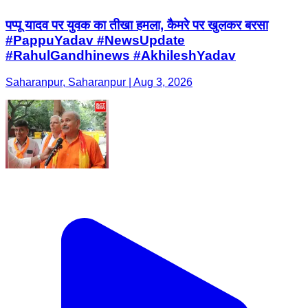
पप्पू यादव पर युवक का तीखा हमला, कैमरे पर खुलकर बरसा
#PappuYadav #NewsUpdate
#RahulGandhinews #AkhileshYadav
Saharanpur, Saharanpur | Aug 3, 2026