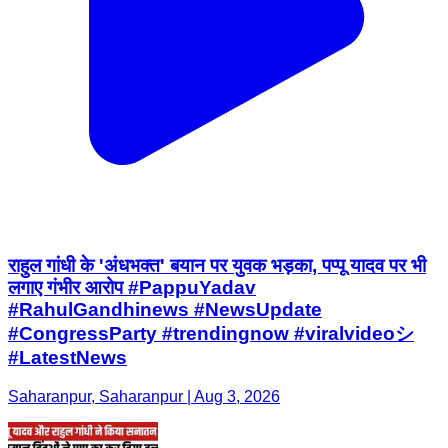
राहुल गांधी के 'अंधभक्त' बयान पर युवक भड़का, पप्पू यादव पर भी
लगाए गंभीर आरोप #PappuYadav
#RahulGandhinews #NewsUpdate
#CongressParty #trendingnow #viralvideoシ
#LatestNews
Saharanpur, Saharanpur | Aug 3, 2026