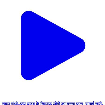
राहुल गांधी–पप्पू यादव के खिलाफ लोगों का गुस्सा फूटा, सुनाई खरी-