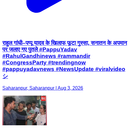
राहुल गांधी–पप्पू यादव के खिलाफ फूटा गुस्सा, सनातन के अपमान
पर जलाए गए पुतले #PappuYadav
#RahulGandhinews #rammandir
#CongressParty #trendingnow
#pappuyadavnews #NewsUpdate #viralvideo
シ
Saharanpur, Saharanpur | Aug 3, 2026