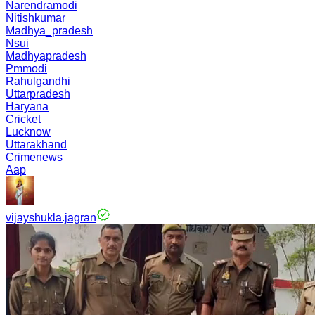
Narendramodi
Nitishkumar
Madhya_pradesh
Nsui
Madhyapradesh
Pmmodi
Rahulgandhi
Uttarpradesh
Haryana
Cricket
Lucknow
Uttarakhand
Crimenews
Aap
vijayshukla.jagran