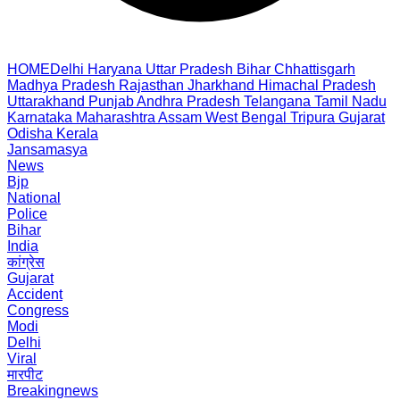
HOME
Delhi
Haryana
Uttar Pradesh
Bihar
Chhattisgarh
Madhya Pradesh
Rajasthan
Jharkhand
Himachal Pradesh
Uttarakhand
Punjab
Andhra Pradesh
Telangana
Tamil Nadu
Karnataka
Maharashtra
Assam
West Bengal
Tripura
Gujarat
Odisha
Kerala
Jansamasya
News
Bjp
National
Police
Bihar
India
कांग्रेस
Gujarat
Accident
Congress
Modi
Delhi
Viral
मारपीट
Breakingnews