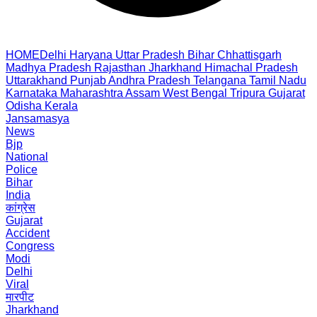
HOME
Delhi
Haryana
Uttar Pradesh
Bihar
Chhattisgarh
Madhya Pradesh
Rajasthan
Jharkhand
Himachal Pradesh
Uttarakhand
Punjab
Andhra Pradesh
Telangana
Tamil Nadu
Karnataka
Maharashtra
Assam
West Bengal
Tripura
Gujarat
Odisha
Kerala
Jansamasya
News
Bjp
National
Police
Bihar
India
कांग्रेस
Gujarat
Accident
Congress
Modi
Delhi
Viral
मारपीट
Jharkhand