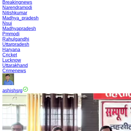
Breakingnews
Narendramodi
Nitishkumar
Madhya_pradesh
Nsui
Madhyapradesh
Pmmodi
Rahulgandhi
Uttarpradesh
Haryana
Cricket
Lucknow
Uttarakhand
Crimenews
ashishsrg