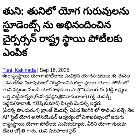
తుని: తునిలో యోగ గురువులను
స్టూడెంట్స్ ను అభినందించిన
చైర్పర్సన్ రాష్ట్ర స్థాయి పోటీలకు
ఎంపిక
Tuni, Kakinada
|
Sep 16, 2025
🪷రాష్ట్రస్థాయి యోగా పోటీలాకు ఎంపికైన యోగసాధకులు.🪷 ఈనెల
14వ తేదీన పిఠాపురంలో నిర్వహించిన జిల్లా స్థాయి యోగా పోటీలలో
తుని పట్టణం నుండి యోగసాధకులు పాల్గొని నలుగురు (రెడ్డి లక్ష్మణ,
అత్తి.చిట్టిపార్వతి,G.హర్షవర్ధిని,శ్రీనివాసురాజు) గోల్డ్ మెడల్స్
ఇద్దరు(నానాజీ, గణేష్ కుమార్) సిల్వర్ మెడల్స్ ఇద్దరు
(వీరన్న,పాండురంగ) బ్రాంజ్ మెడల్స్ వివిధ కేటగిరి లో సాధించి వచ్చే నెల
AP స్టేట్ యోగ అసోసియేషన్ ఆధ్వర్యంలో విశాఖపట్నంలో జరుగు
రాష్ట్రస్థాయి యోగా పోటీలకు ఎంపికయ్యారు. వీరిని యోగా గురువు
దేవత జ్యోతి గారు, తుని పురపాలక చైర్