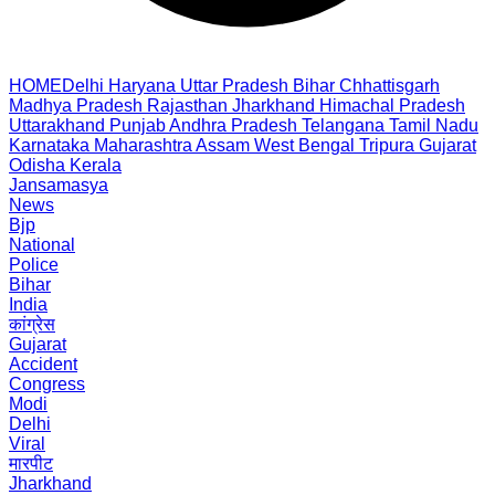
HOME
Delhi
Haryana
Uttar Pradesh
Bihar
Chhattisgarh
Madhya Pradesh
Rajasthan
Jharkhand
Himachal Pradesh
Uttarakhand
Punjab
Andhra Pradesh
Telangana
Tamil Nadu
Karnataka
Maharashtra
Assam
West Bengal
Tripura
Gujarat
Odisha
Kerala
Jansamasya
News
Bjp
National
Police
Bihar
India
कांग्रेस
Gujarat
Accident
Congress
Modi
Delhi
Viral
मारपीट
Jharkhand