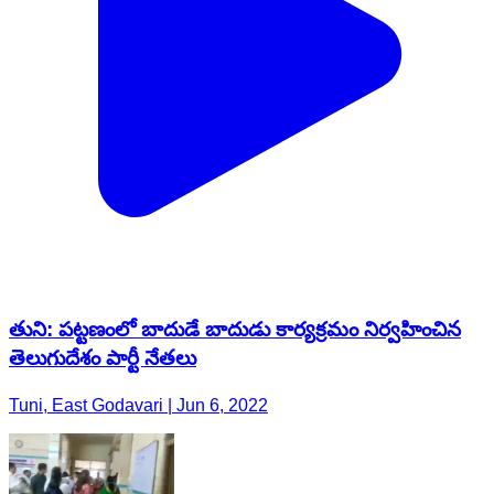
తుని: పట్టణంలో బాదుడే బాదుడు కార్యక్రమం నిర్వహించిన
తెలుగుదేశం పార్టీ నేతలు
Tuni, East Godavari | Jun 6, 2022