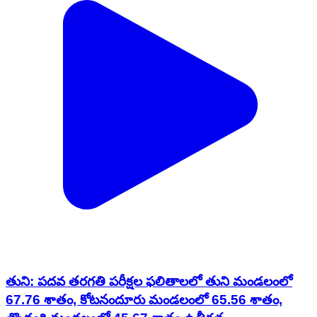
తుని: పదవ తరగతి పరీక్షల ఫలితాలలో తుని మండలంలో
67.76 శాతం, కోటనందూరు మండలంలో 65.56 శాతం,