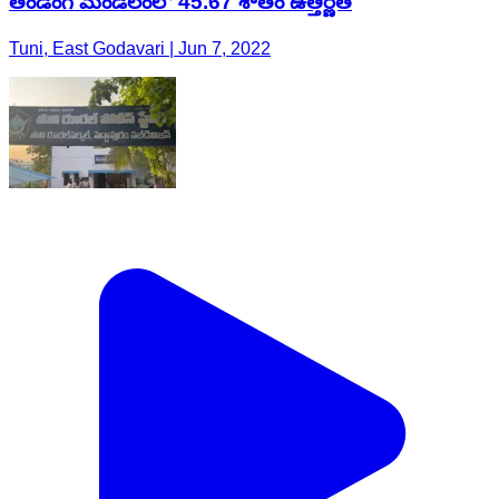
తొండంగి మండలంలో 45.67 శాతం ఉత్తీర్ణత
Tuni, East Godavari | Jun 7, 2022