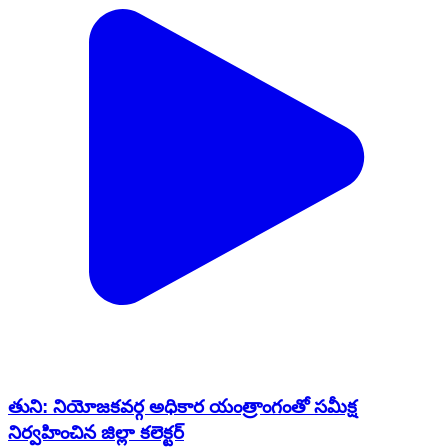
తుని: నియోజకవర్గ అధికార యంత్రాంగంతో సమీక్ష
నిర్వహించిన జిల్లా కలెక్టర్