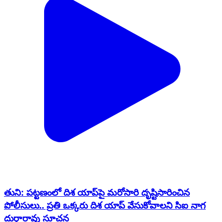
తుని: పట్టణంలో దిశ యాప్‌పై మరోసారి దృష్టిసారించిన
పోలీసులు.. ప్రతి ఒక్కరు దిశ యాప్ వేసుకోవాలని సిఐ నాగ
దుర్గారావు సూచన