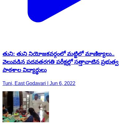
తుని: తుని నియోజకవర్గంలో మట్టిలో మాణిక్యాలు..
వెలువడిన పదవతరగతి పరీక్షల్లో సత్తాచాటిన ప్రభుత్వ
పాఠశాల విద్యార్థులు
Tuni, East Godavari | Jun 6, 2022