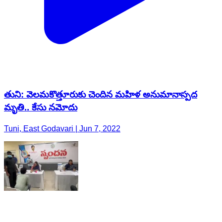
తుని: వెలమకొత్తూరుకు చెందిన మహిళ అనుమానాస్పద
మృతి.. కేసు నమోదు
Tuni, East Godavari | Jun 7, 2022