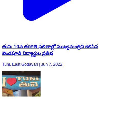
తుని: 10వ తరగతి ఫలితాల్లో ముఖ్యమంత్రిని కలిసిన
బెండపూడి విద్యార్థుల ప్రతిభ
Tuni, East Godavari | Jun 7, 2022