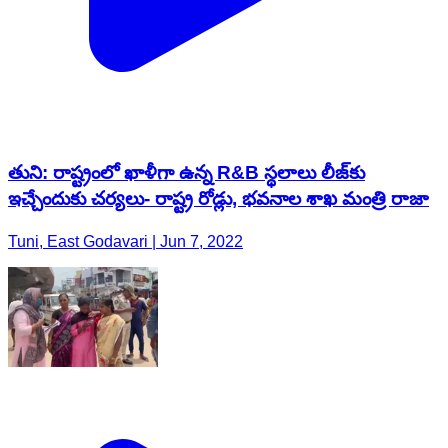
తుని: రాష్ట్రంలో ఖాళీగా ఉన్న R&B స్థలాలు లీజ్‌కు
ఇచ్చేందుకు చర్యలు- రాష్ట్ర రోడ్లు, భవనాల శాఖ మంత్రి రాజా
Tuni, East Godavari | Jun 7, 2022