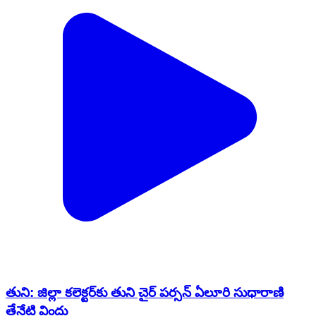
తుని: జిల్లా కలెక్టర్‌కు తుని చైర్ పర్సన్ ఏలూరి సుధారాణి
తేనేటి విందు