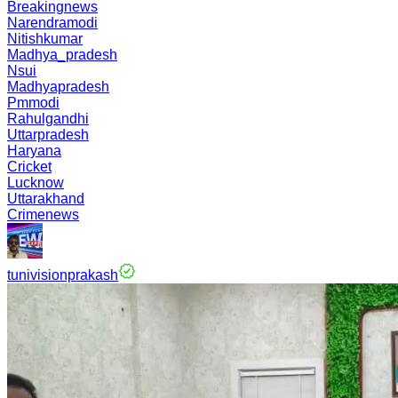
Breakingnews
Narendramodi
Nitishkumar
Madhya_pradesh
Nsui
Madhyapradesh
Pmmodi
Rahulgandhi
Uttarpradesh
Haryana
Cricket
Lucknow
Uttarakhand
Crimenews
tunivisionprakash