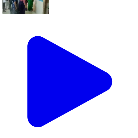
తుని: పట్టణ ప్రభుత్వ ఆసుపత్రిలో శానిటేషన్, మరుగుదొడ్లు
మెరుగుపరచాలి - జిల్లా కలెక్టర్ కృతికా శుక్లా