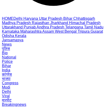
HOME
Delhi
Haryana
Uttar Pradesh
Bihar
Chhattisgarh
Madhya Pradesh
Rajasthan
Jharkhand
Himachal Pradesh
Uttarakhand
Punjab
Andhra Pradesh
Telangana
Tamil Nadu
Karnataka
Maharashtra
Assam
West Bengal
Tripura
Gujarat
Odisha
Kerala
Jansamasya
News
पुलिस
Bjp
National
Police
Bihar
India
कांग्रेस
भाजपा
Congress
Modi
Delhi
Viral
मारपीट
Breakingnews