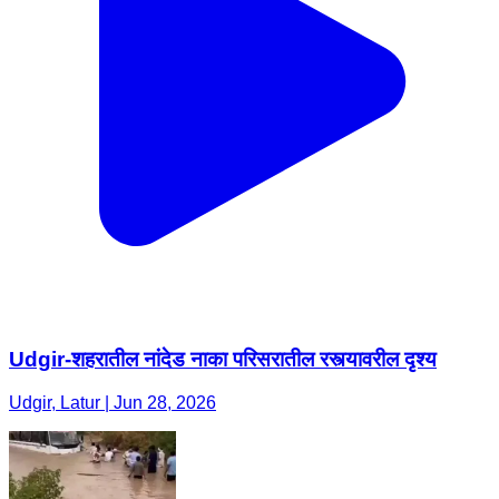
Udgir-शहरातील नांदेड नाका परिसरातील रस्त्यावरील दृश्य
Udgir, Latur | Jun 28, 2026