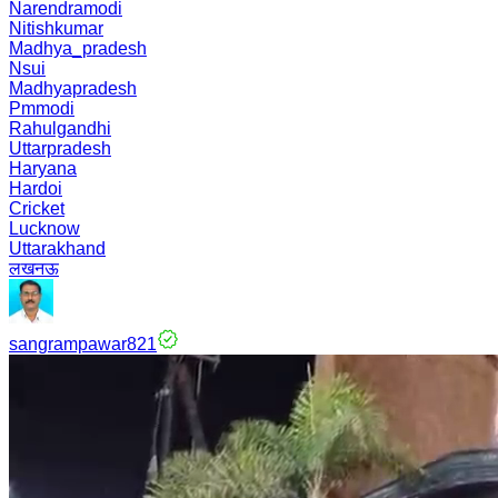
Narendramodi
Nitishkumar
Madhya_pradesh
Nsui
Madhyapradesh
Pmmodi
Rahulgandhi
Uttarpradesh
Haryana
Hardoi
Cricket
Lucknow
Uttarakhand
लखनऊ
sangrampawar821