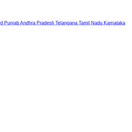
nd
Punjab
Andhra Pradesh
Telangana
Tamil Nadu
Karnataka