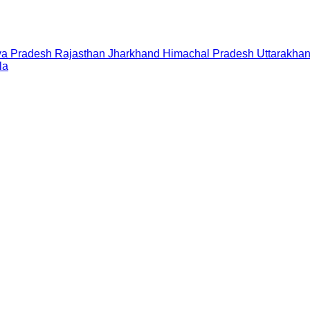
a Pradesh
Rajasthan
Jharkhand
Himachal Pradesh
Uttarakha
la