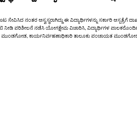
ಸಿದ ನಂತರ ಅಸ್ವಸ್ಥರಾಗಿದ್ದು ಈ ವಿದ್ಯಾರ್ಥಿಗಳನ್ನು ಸರ್ಕಾರಿ ಆಸ್ಪತ್ರೆಗೆ ದಾಖಲ
ಟಿ ನೀಡಿ ಪರಿಶೀಲನೆ ನಡೆಸಿ ಯೋಗಕ್ಷೇಮ ವಿಚಾರಿಸಿ, ವಿದ್ಯಾರ್ಥಿಗಳ ಪಾಲಕರೊಂ
ು ಮುಂಡಗೋಡ, ಕಾರ್ಯನಿರ್ವಹಣಾಧಿಕಾರಿ ತಾಲೂಕು ಪಂಚಾಯತ ಮುಂಡಗೋಡ, ಮುಖ