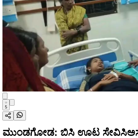
5
ಮುಂಡಗೋಡ: ಬಿಸಿ ಊಟ ಸೇವಿಸಿಅಸ್ವಸ್ಥರ