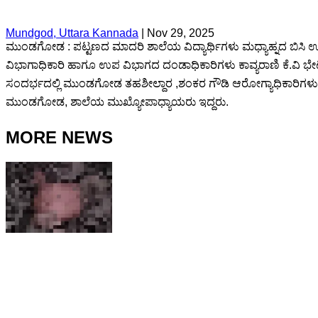
Mundgod, Uttara Kannada
|
Nov 29, 2025
ಮುಂಡಗೋಡ : ಪಟ್ಟಣದ ಮಾದರಿ ಶಾಲೆಯ ವಿದ್ಯಾರ್ಥಿಗಳು ಮಧ್ಯಾಹ್ನದ ಬಿಸಿ ಊಟ ಸೇವಿ
ವಿಭಾಗಾಧಿಕಾರಿ ಹಾಗೂ ಉಪ ವಿಭಾಗದ ದಂಡಾಧಿಕಾರಿಗಳು ಕಾವ್ಯರಾಣಿ ಕೆ.ವಿ ಭೇ
ಸಂದರ್ಭದಲ್ಲಿ ಮುಂಡಗೋಡ ತಹಶೀಲ್ದಾರ ,ಶಂಕರ ಗೌಡಿ ಆರೋಗ್ಯಾಧಿಕಾರಿಗಳ
ಮುಂಡಗೋಡ, ಶಾಲೆಯ ಮುಖ್ಯೋಪಾಧ್ಯಾಯರು ಇದ್ದರು.
MORE NEWS