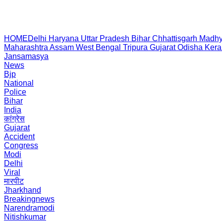
HOME
Delhi
Haryana
Uttar Pradesh
Bihar
Chhattisgarh
Madhy
Maharashtra
Assam
West Bengal
Tripura
Gujarat
Odisha
Kera
Jansamasya
News
Bjp
National
Police
Bihar
India
कांग्रेस
Gujarat
Accident
Congress
Modi
Delhi
Viral
मारपीट
Jharkhand
Breakingnews
Narendramodi
Nitishkumar