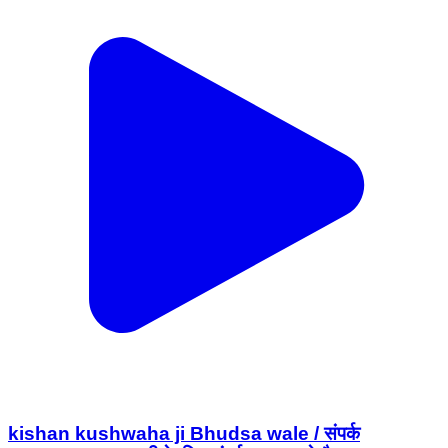
kishan kushwaha ji Bhudsa wale / संपर्क