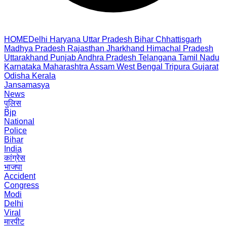
HOME
Delhi
Haryana
Uttar Pradesh
Bihar
Chhattisgarh
Madhya Pradesh
Rajasthan
Jharkhand
Himachal Pradesh
Uttarakhand
Punjab
Andhra Pradesh
Telangana
Tamil Nadu
Karnataka
Maharashtra
Assam
West Bengal
Tripura
Gujarat
Odisha
Kerala
Jansamasya
News
पुलिस
Bjp
National
Police
Bihar
India
कांग्रेस
भाजपा
Accident
Congress
Modi
Delhi
Viral
मारपीट