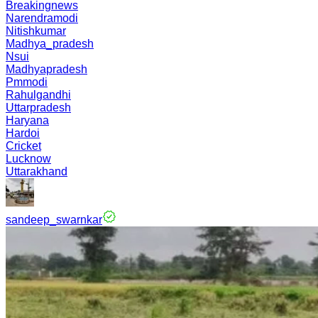
Breakingnews
Narendramodi
Nitishkumar
Madhya_pradesh
Nsui
Madhyapradesh
Pmmodi
Rahulgandhi
Uttarpradesh
Haryana
Hardoi
Cricket
Lucknow
Uttarakhand
sandeep_swarnkar