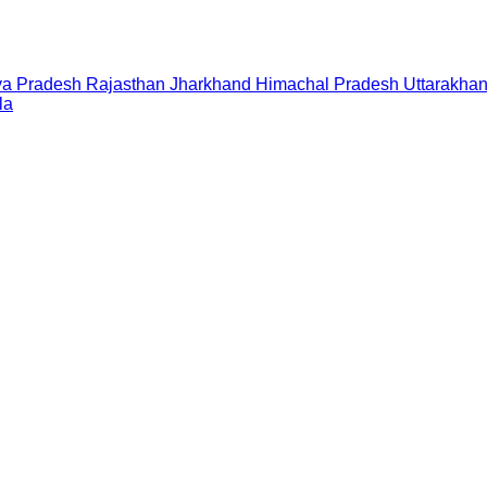
a Pradesh
Rajasthan
Jharkhand
Himachal Pradesh
Uttarakha
la