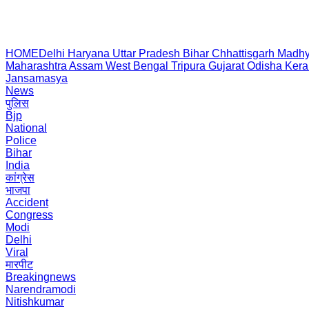
HOME
Delhi
Haryana
Uttar Pradesh
Bihar
Chhattisgarh
Madhy
Maharashtra
Assam
West Bengal
Tripura
Gujarat
Odisha
Kera
Jansamasya
News
पुलिस
Bjp
National
Police
Bihar
India
कांग्रेस
भाजपा
Accident
Congress
Modi
Delhi
Viral
मारपीट
Breakingnews
Narendramodi
Nitishkumar