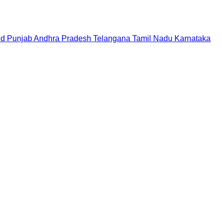
nd
Punjab
Andhra Pradesh
Telangana
Tamil Nadu
Karnataka