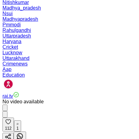
Nitishkumar
Madhya_pradesh
Nsui
Madhyapradesh
Pmmodi
Rahulgandhi
Uttarpradesh
Haryana
Cricket
Lucknow
Uttarakhand
Crimenews
Aap
Education
raj.tv
No video available
112
1