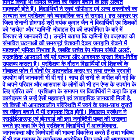
मिनट किसी भी घायल व्यक्ति का जीवन बचाने के लिए अत्यंत
महत्वपूर्ण होते हैं। विद्यार्थियों ने स्वयं सीपीआर एवं अन्य तकनीकों का
अभ्यास कर प्रशिक्षण को व्यवहारिक रूप से समझा। इस अवसर पर
जिला सेनानी होमगार्ड श्री मयंक कुमार जैन ने विद्यार्थियों एवं शिक्षकों
को 'सचेत' और 'दामिनी' मोबाइल ऐप की उपयोगिता के बारे में
विस्तार से जानकारी दी। उन्होंने बताया कि दामिनी ऐप वज्रपात की
संभावित घटनाओं की समयपूर्व चेतावनी देकर जनहानि रोकने में
महत्वपूर्ण भूमिका निभाता है, जबकि सचेत ऐप मौसम संबंधी अलर्ट,
प्राकृतिक आपदाओं की पूर्व सूचना और आवश्यक सुरक्षा दिशा-निर्देश
उपलब्ध कराता है। प्रशिक्षण के दौरान विद्यार्थियों एवं शिक्षकों के
मोबाइल फोन में दोनों ऐप डाउनलोड कराए गए तथा उनके प्रभावी
उपयोग की जानकारी भी दी गई। साथ ही सभी से अपील की गई कि
वे अपने परिवार और आसपास के लोगों को भी इन ऐप्स के उपयोग के
लिए प्रेरित करें। प्रशिक्षण के समापन पर विद्यार्थियों ने कहा कि इस
कार्यक्रम से उन्हें ऐसी महत्वपूर्ण एवं व्यावहारिक जानकारी मिली है,
जो किसी भी आपातकालीन परिस्थिति में स्वयं के साथ-साथ दूसरों
का जीवन बचाने में भी सहायक सिद्ध होगी। विद्यालय प्रबंधन ने
एसडीईआरएफ एवं होमगार्ड की इस जनहितैषी पहल की सराहना
करते हुए कहा कि ऐसे प्रशिक्षण विद्यार्थियों में आत्मविश्वास,
जागरूकता और जिम्मेदारी की भावना विकसित करते हैं तथा भविष्य
में भी इस प्रकार के कार्यक्रम आयोजित किए जाने की आवश्यकता