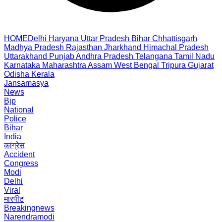
HOME
Delhi
Haryana
Uttar Pradesh
Bihar
Chhattisgarh
Madhya Pradesh
Rajasthan
Jharkhand
Himachal Pradesh
Uttarakhand
Punjab
Andhra Pradesh
Telangana
Tamil Nadu
Karnataka
Maharashtra
Assam
West Bengal
Tripura
Gujarat
Odisha
Kerala
Jansamasya
News
Bjp
National
Police
Bihar
India
कांग्रेस
Accident
Congress
Modi
Delhi
Viral
मारपीट
Breakingnews
Narendramodi