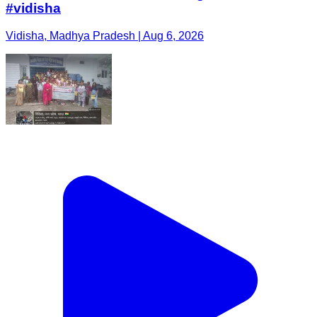
#vidisha
Vidisha, Madhya Pradesh | Aug 6, 2026