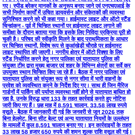
गए। स्पीड ब्रेकर मानकों के अनुरूप बनाए जाने एवं एनएचएआई के
सभी निर्माण कार्यों में उचित डायवर्सन और संकेतकों की व्यवस्था
सुनिश्चित करने को भी कहा गया। हाईमास्ट लाइट और ऑटो स्टैंड
चिन्हांकन - पूर्व में चिन्हित स्थानों पर हाईमास्ट लाइट लगाने की
समीक्षा के दौरान बताया गया कि इसके लिए निविदा प्रक्रिया पूरी हो
चुकी है। परिषद की स्वीकृति मिलने के बाद प्राथमिकता के आधार
पर चिन्हित स्थानों, विशेष रूप से कुआंखेड़ी चौराहे पर हाईमास्ट
लाइट स्थापित की जाएगी। नगरीय क्षेत्र में ऑटो रिक्शा के लिए
स्टैंड निर्धारित करने हेतु नगर पालिका एवं यातायात पुलिस की
संयुक्त टीम द्वारा मुख्य बाजार एवं शहर के विभिन्न क्षेत्रों का सर्वे कर
उपयुक्त स्थान चिन्हित किए जा रहे हैं। बैठक में नगर पालिका एवं
यातायात पुलिस को संयुक्त रूप से नगर सीमा में भारी वाहनों के
प्रवेश को व्यवस्थित करने के निर्देश दिए गए। साथ ही जिन मैरिज
गार्डनों में पार्किंग की पर्याप्त व्यवस्था नहीं होने से यातायात बाधित हो
रहा है, उनके विरुद्ध धारा 133 के तहत कार्रवाई करते हुए नोटिस
जारी किए गए हैं। छह माह में 8,591 चालान, 33.58 लाख रुपये
वसूले - बैठक में जानकारी दी गई कि जनवरी से जून 2026 तक
बिना हेलमेट, बिना सीट बेल्ट एवं अन्य यातायात नियमों के उल्लंघन
के मामलों में कुल 8,591 चालान बनाए गए। इन कार्रवाइयों के तहत
33 लाख 58 हजार 650 रुपये की शमन शुल्क राशि वसूल की गई।