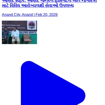
આણંદ શહેર: આણંદ જનરલ હોસ્પિટલ ખાતે નાગરિકો
માટે વિવિધ આરોગ્યલક્ષી સેવાઓ ઉપલબ્ધ
Anand City, Anand | Feb 20, 2026