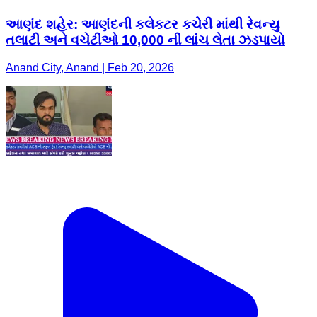
આણંદ શહેર: આણંદની કલેકટર કચેરી માંથી રેવન્યુ
તલાટી અને વચેટીઓ 10,000 ની લાંચ લેતા ઝડપાયો
Anand City, Anand | Feb 20, 2026