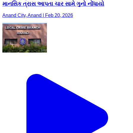
માનસિક ત્રાસ આપતા ચાર સામે ગુનો નોંધાયો
Anand City, Anand | Feb 20, 2026