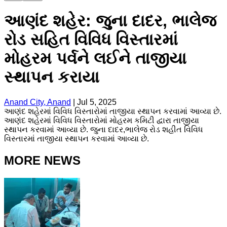
આણંદ શહેર: જુના દાદર, ભાલેજ
રોડ સહિત વિવિધ વિસ્તારમાં
મોહરમ પર્વને લઈને તાજીયા
સ્થાપન કરાયા
Anand City, Anand
|
Jul 5, 2025
આણંદ શહેરમાં વિવિધ વિસ્તારોમાં તાજીયા સ્થાપન કરવામાં આવ્યા છે.
આણંદ શહેરમાં વિવિધ વિસ્તારોમાં મોહરમ કમિટી દ્વારા તાજીયા
સ્થાપન કરવામાં આવ્યા છે. જુના દાદર,ભાલેજ રોડ શહીત વિવિધ
વિસ્તારમાં તાજીયા સ્થાપન કરવામાં આવ્યા છે.
MORE NEWS