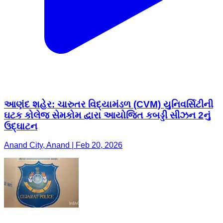
આણંદ શહેર: ચારુતર વિદ્યામંડળ (CVM) યુનિવર્સિટીની
ઘટક કોલેજ સેમકોમ દ્વારા આયોજિત કબડ્ડી સીઝન 2નું
ઉદ્ઘાટન
Anand City, Anand | Feb 20, 2026