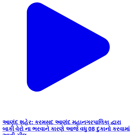
આણંદ શહેર: કરમસદ આણંદ મહાનગરપાલિકા દ્વારા
બાકી વેરો ના ભરવાને કારણે આજે વધુ 08 દુકાનો કરવામાં