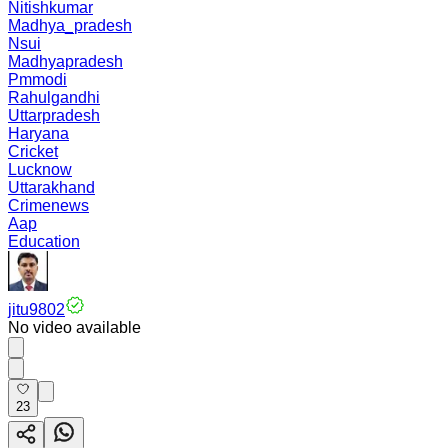
Nitishkumar
Madhya_pradesh
Nsui
Madhyapradesh
Pmmodi
Rahulgandhi
Uttarpradesh
Haryana
Cricket
Lucknow
Uttarakhand
Crimenews
Aap
Education
jitu9802
No video available
23