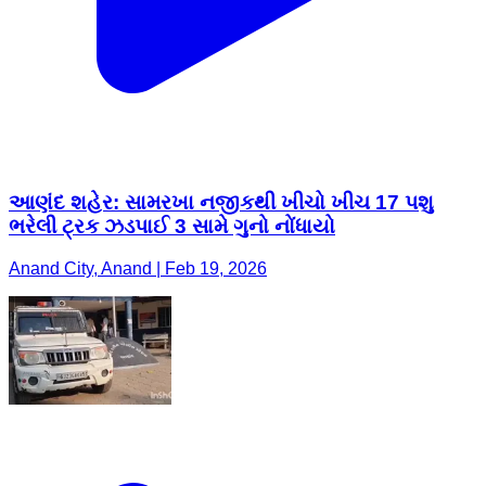
આણંદ શહેર: સામરખા નજીકથી ખીચો ખીચ 17 પશુ
ભરેલી ટ્રક ઝડપાઈ 3 સામે ગુનો નોંધાયો
Anand City, Anand | Feb 19, 2026