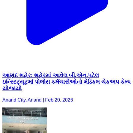
આણંદ શહેર: શહેરમાં આવેલ બી.એન.પટેલ
ઇન્સ્ટિટ્યૂટમાં પોલીસ કર્મચારીઓનો મેડિકલ ચેકઅપ કેમ્પ
યોજાયો
Anand City, Anand | Feb 20, 2026