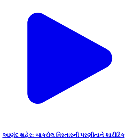
આણંદ શહેર: બાકરોલ વિસ્તારની પરણીતાને શારીરિક