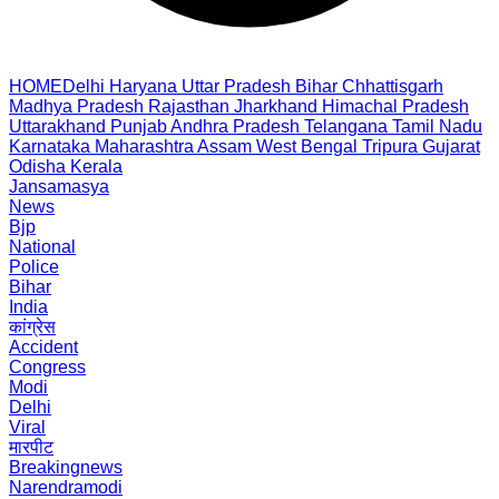
HOME
Delhi
Haryana
Uttar Pradesh
Bihar
Chhattisgarh
Madhya Pradesh
Rajasthan
Jharkhand
Himachal Pradesh
Uttarakhand
Punjab
Andhra Pradesh
Telangana
Tamil Nadu
Karnataka
Maharashtra
Assam
West Bengal
Tripura
Gujarat
Odisha
Kerala
Jansamasya
News
Bjp
National
Police
Bihar
India
कांग्रेस
Accident
Congress
Modi
Delhi
Viral
मारपीट
Breakingnews
Narendramodi