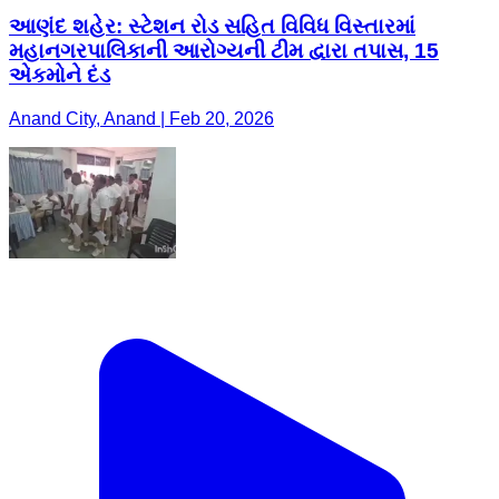
આણંદ શહેર: સ્ટેશન રોડ સહિત વિવિધ વિસ્તારમાં
મહાનગરપાલિકાની આરોગ્યની ટીમ દ્વારા તપાસ, 15
એકમોને દંડ
Anand City, Anand | Feb 20, 2026