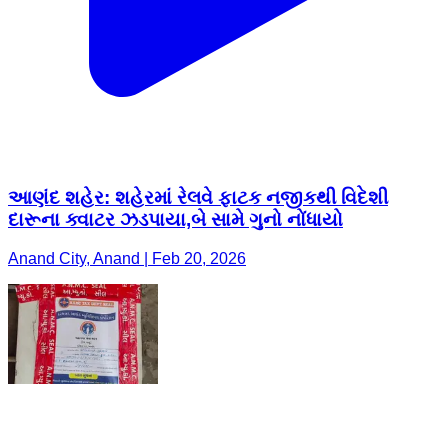
આણંદ શહેર: શહેરમાં રેલવે ફાટક નજીકથી વિદેશી
દારૂના ક્વાટર ઝડપાયા,બે સામે ગુનો નોંધાયો
Anand City, Anand | Feb 20, 2026