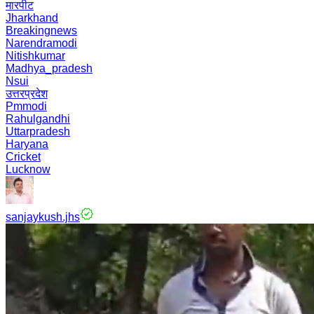
मारपीट
Jharkhand
Breakingnews
Narendramodi
Nitishkumar
Madhya_pradesh
Nsui
उत्तरप्रदेश
Pmmodi
Rahulgandhi
Uttarpradesh
Haryana
Cricket
Lucknow
sanjaykush.jhs