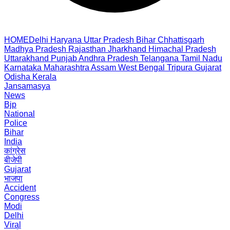
HOME
Delhi
Haryana
Uttar Pradesh
Bihar
Chhattisgarh
Madhya Pradesh
Rajasthan
Jharkhand
Himachal Pradesh
Uttarakhand
Punjab
Andhra Pradesh
Telangana
Tamil Nadu
Karnataka
Maharashtra
Assam
West Bengal
Tripura
Gujarat
Odisha
Kerala
Jansamasya
News
Bjp
National
Police
Bihar
India
कांग्रेस
बीजेपी
Gujarat
भाजपा
Accident
Congress
Modi
Delhi
Viral