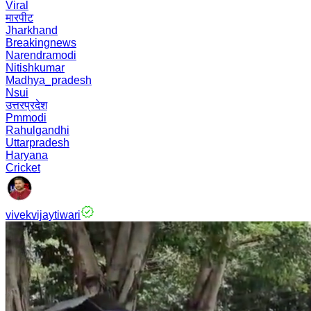
Viral
मारपीट
Jharkhand
Breakingnews
Narendramodi
Nitishkumar
Madhya_pradesh
Nsui
उत्तरप्रदेश
Pmmodi
Rahulgandhi
Uttarpradesh
Haryana
Cricket
vivekvijaytiwari