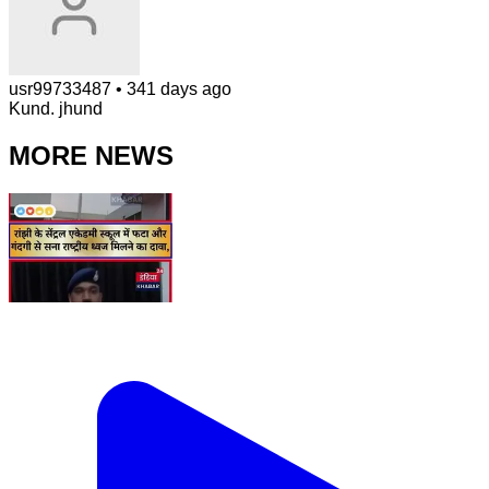
usr99733487
•
341 days ago
Kund. jhund
MORE NEWS