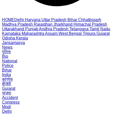
HOME
Delhi
Haryana
Uttar Pradesh
Bihar
Chhattisgarh
Madhya Pradesh
Rajasthan
Jharkhand
Himachal Pradesh
Uttarakhand
Punjab
Andhra Pradesh
Telangana
Tamil Nadu
Karnataka
Maharashtra
Assam
West Bengal
Tripura
Gujarat
Odisha
Kerala
Jansamasya
News
पुलिस
Bjp
National
Police
Bihar
India
कांग्रेस
बीजेपी
Gujarat
भाजपा
Accident
Congress
Modi
Delhi