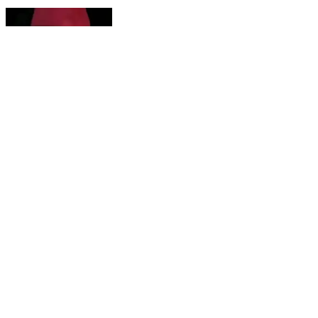
फर्राटेदार अंग्रेजी मे Akhilesh yadav ने दिया भाषण, Viral
Video ! #akhileshyadav #viralvideo
Fatehabad, Agra | Aug 6, 2026