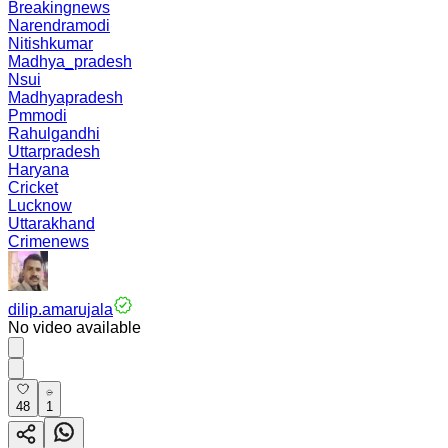
Breakingnews
Narendramodi
Nitishkumar
Madhya_pradesh
Nsui
Madhyapradesh
Pmmodi
Rahulgandhi
Uttarpradesh
Haryana
Cricket
Lucknow
Uttarakhand
Crimenews
dilip.amarujala
No video available
48
1