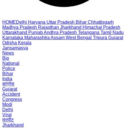
HOME
Delhi
Haryana
Uttar Pradesh
Bihar
Chhattisgarh
Madhya Pradesh
Rajasthan
Jharkhand
Himachal Pradesh
Uttarakhand
Punjab
Andhra Pradesh
Telangana
Tamil Nadu
Karnataka
Maharashtra
Assam
West Bengal
Tripura
Gujarat
Odisha
Kerala
Jansamasya
News
Bjp
National
Police
Bihar
India
कांग्रेस
Gujarat
Accident
Congress
Modi
Delhi
Viral
मारपीट
Jharkhand