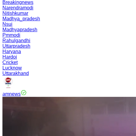
Breakingnews
Narendramodi
Nitishkumar
Madhya_pradesh
Nsui
Madhyapradesh
Pmmodi
Rahulgandhi
Uttarpradesh
Haryana
Hardoi
Cricket
Lucknow
Uttarakhand
amnews