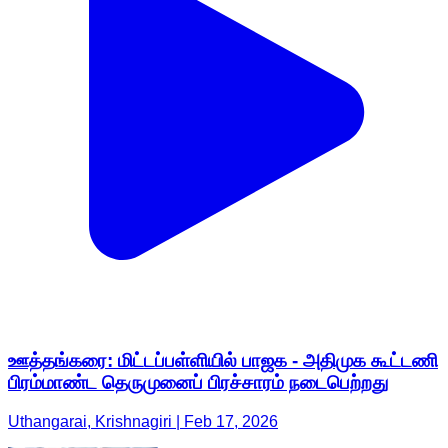
ஊத்தங்கரை: மிட்டப்பள்ளியில் பாஜக - அதிமுக கூட்டணி
பிரம்மாண்ட தெருமுனைப் பிரச்சாரம் நடைபெற்றது
Uthangarai, Krishnagiri | Feb 17, 2026