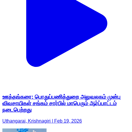
ஊத்தங்கரை: பொதுப்பணித்துறை அலுவலகம் முன்பு
விவசாயிகள் சங்கம் சார்பில் மாபெரும் ஆர்ப்பாட்டம்
நடைபெற்றது
Uthangarai, Krishnagiri | Feb 19, 2026