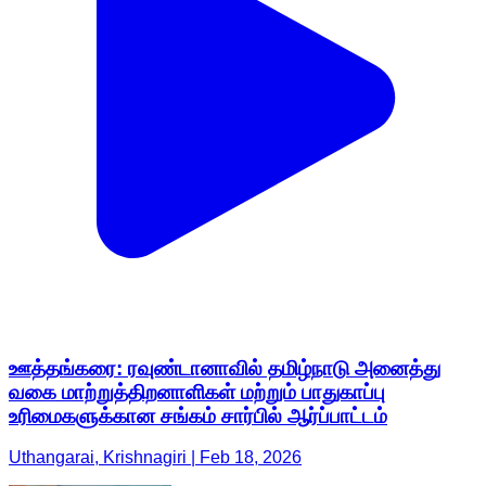
ஊத்தங்கரை: ரவுண்டானாவில் தமிழ்நாடு அனைத்து
வகை மாற்றுத்திறனாளிகள் மற்றும் பாதுகாப்பு
உரிமைகளுக்கான சங்கம் சார்பில் ஆர்ப்பாட்டம்
Uthangarai, Krishnagiri | Feb 18, 2026