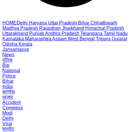
HOME
Delhi
Haryana
Uttar Pradesh
Bihar
Chhattisgarh
Madhya Pradesh
Rajasthan
Jharkhand
Himachal Pradesh
Uttarakhand
Punjab
Andhra Pradesh
Telangana
Tamil Nadu
Karnataka
Maharashtra
Assam
West Bengal
Tripura
Gujarat
Odisha
Kerala
Jansamasya
News
पुलिस
Bjp
National
Police
Bihar
India
कांग्रेस
भाजपा
Accident
Congress
Modi
Delhi
Viral
मारपीट