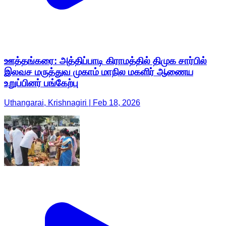
ஊத்தங்கரை: அத்திப்பாடி கிராமத்தில் திமுக சார்பில்
இலவச மருத்துவ முகாம் மாநில மகளிர் ஆணைய
உறுப்பினர் பங்கேற்பு
Uthangarai, Krishnagiri | Feb 18, 2026