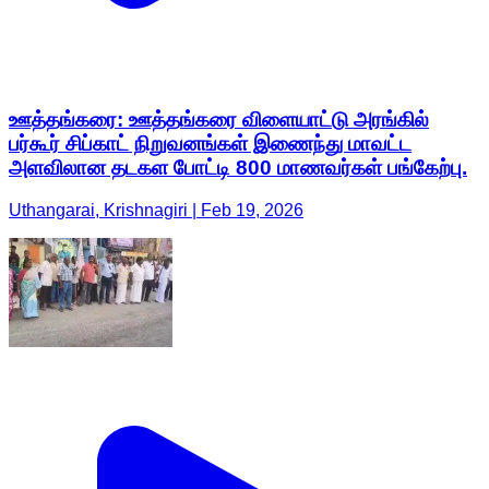
ஊத்தங்கரை: ஊத்தங்கரை விளையாட்டு அரங்கில்
பர்கூர் சிப்காட் நிறுவனங்கள் இணைந்து மாவட்ட
அளவிலான தடகள போட்டி 800 மாணவர்கள் பங்கேற்பு.
Uthangarai, Krishnagiri | Feb 19, 2026