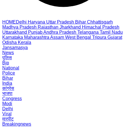
HOME
Delhi
Haryana
Uttar Pradesh
Bihar
Chhattisgarh
Madhya Pradesh
Rajasthan
Jharkhand
Himachal Pradesh
Uttarakhand
Punjab
Andhra Pradesh
Telangana
Tamil Nadu
Karnataka
Maharashtra
Assam
West Bengal
Tripura
Gujarat
Odisha
Kerala
Jansamasya
News
पुलिस
Bjp
National
Police
Bihar
India
कांग्रेस
भाजपा
Congress
Modi
Delhi
Viral
मारपीट
Breakingnews