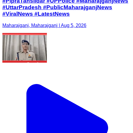
#PipraTahsildar #UPPolice #MaharajganjNews
#UttarPradesh #PublicMaharajganjNews
#ViralNews #LatestNews
Maharajganj, Maharajganj | Aug 5, 2026