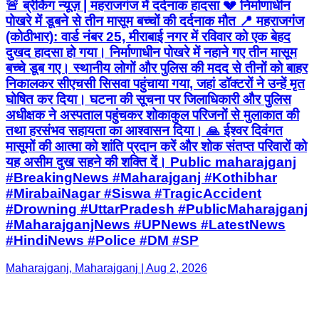
🚨 ब्रेकिंग न्यूज़ | महराजगंज में दर्दनाक हादसा 💔 निर्माणाधीन
पोखरे में डूबने से तीन मासूम बच्चों की दर्दनाक मौत 📍 महराजगंज
(कोठीभार): वार्ड नंबर 25, मीराबाई नगर में रविवार को एक बेहद
दुखद हादसा हो गया। निर्माणाधीन पोखरे में नहाने गए तीन मासूम
बच्चे डूब गए। स्थानीय लोगों और पुलिस की मदद से तीनों को बाहर
निकालकर सीएचसी सिसवा पहुंचाया गया, जहां डॉक्टरों ने उन्हें मृत
घोषित कर दिया। घटना की सूचना पर जिलाधिकारी और पुलिस
अधीक्षक ने अस्पताल पहुंचकर शोकाकुल परिजनों से मुलाकात की
तथा हरसंभव सहायता का आश्वासन दिया। 🙏 ईश्वर दिवंगत
मासूमों की आत्मा को शांति प्रदान करें और शोक संतप्त परिवारों को
यह असीम दुख सहने की शक्ति दें। Public maharajganj
#BreakingNews #Maharajganj #Kothibhar
#MirabaiNagar #Siswa #TragicAccident
#Drowning #UttarPradesh #PublicMaharajganj
#MaharajganjNews #UPNews #LatestNews
#HindiNews #Police #DM #SP
Maharajganj, Maharajganj | Aug 2, 2026