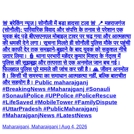
🚨 ब्रेकिंग न्यूज़ | सोनौली में बड़ा हादसा टला 🚨 📍 महराजगंज
(सोनौली): पारिवारिक विवाद और संपत्ति के तनाव से परेशान एक
युवक बंद पड़े बीएसएनएल मोबाइल टावर पर चढ़ गया और आत्महत्या
की धमकी देने लगा। सूचना मिलते ही सोनौली पुलिस मौके पर पहुंची
और काफी देर तक समझाने-बुझाने के बाद युवक को सकुशल नीचे
उतार लिया। 👮 थाना प्रभारी महेंद्र कुमार मिश्रा के नेतृत्व में
पुलिस की सूझबूझ और तत्परता से एक अनमोल जान बच गई।
फिलहाल पुलिस पूरे मामले की जांच कर रही है। 🙏 जीवन अनमोल
है। किसी भी समस्या का समाधान आत्महत्या नहीं, बल्कि बातचीत
और सहयोग है। Public maharajganj
#BreakingNews #Maharajganj #Sonauli
#SonauliPolice #UPPolice #PoliceRescue
#LifeSaved #MobileTower #FamilyDispute
#UttarPradesh #PublicMaharajganj
#MaharajganjNews #LatestNews
Maharajganj, Maharajganj | Aug 4, 2026