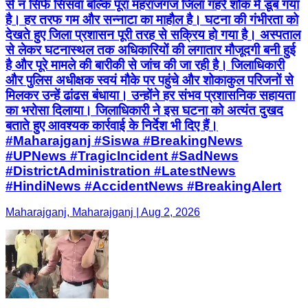
से न सिर्फ सिसवा बल्कि पूरा महराजगंज जिला गहरे शोक में डूब गया
है। हर तरफ गम और सन्नाटा का माहौल है। घटना की गंभीरता को
देखते हुए जिला प्रशासन पूरी तरह से सक्रिय हो गया है। अस्पताल
से लेकर घटनास्थल तक अधिकारियों की लगातार मौजूदगी बनी हुई
है और पूरे मामले की बारीकी से जांच की जा रही है। जिलाधिकारी
और पुलिस अधीक्षक स्वयं मौके पर पहुंचे और शोकाकुल परिजनों से
मिलकर उन्हें ढांढस बंधाया। उन्होंने हर संभव प्रशासनिक सहायता
का भरोसा दिलाया। जिलाधिकारी ने इस घटना को अत्यंत दुखद
बताते हुए आवश्यक कार्रवाई के निर्देश भी दिए हैं।
#Maharajganj #Siswa #BreakingNews
#UPNews #TragicIncident #SadNews
#DistrictAdministration #LatestNews
#HindiNews #AccidentNews #BreakingAlert
Maharajganj, Maharajganj | Aug 2, 2026