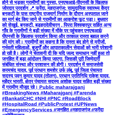
होने से भड़का ग्रामीणों का गुस्सा, एनएचआई-पीएनसी के खिलाफ
जोरदार प्रदर्शन 📍 फरेंदा, महराजगंज: सामुदायिक स्वास्थ्य केंद्र
बनकटी के पास राष्ट्रीय राजमार्ग निर्माण के दौरान अस्पताल जाने
का मार्ग बंद किए जाने से ग्रामीणों का आक्रोश फूट पड़ा। बुधवार
को सेखुई, बनकटी, बड़हरादेवीचरन , पिपरा विश्वम्हरपुर सहित अन्य
गाँव के ग्रामीणों ने बड़ी संख्या में मौके पर पहुंचकर एनएचआई/
पीएनसी के खिलाफ प्रदर्शन किया और तत्काल रास्ता बहाल करने
की मांग की। ग्रामीणों का कहना है कि रास्ता बंद होने से मरीजों,
गर्भवती महिलाओं, बुजुर्गों और आपातकालीन सेवाओं को भारी परेशानी
हो रही है। लोगों ने चेतावनी दी कि यदि जल्द समाधान नहीं हुआ तो
जनहित में बड़ा आंदोलन किया जाएगा, जिसकी पूरी जिम्मेदारी
संबंधित संस्था और प्रशासन की होगी। प्रदर्शन में समाजसेवी
करमचंद यादव, पूर्व प्रधान शमशेर उर्फ लंबू, पूर्व जिला पंचायत
सदस्य पवन कुमार यादव (तोलन), प्रधान प्रतिनिधि राकेश यादव,
महेंद्र भारती, क्षेत्र पंचायत सदस्य अशोक यादव सहित बड़ी संख्या
में ग्रामीण मौजूद रहे। Public maharajganj
#BreakingNews #Maharajganj #Farenda
#BankatiCHC #NHI #PNC #RoadBlock
#HospitalRoad #PublicProtest #UPNews
#EmergencyServices #जनहित #महराजगंज #फरेंदा