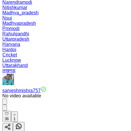
Narendramodi
Nitishkumar
Madhya_pradesh
Nsui
Madhyapradesh
Pmmodi
Rahulgandhi
Uttarpradesh
Haryana
Hardoi
Cricket
Lucknow
Uttarakhand
लखनऊ
sarveshmishra757
No video available
36
1