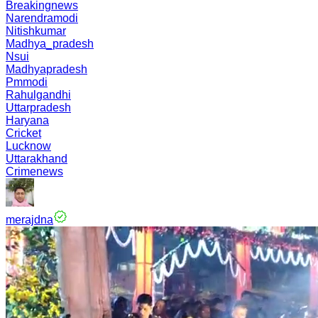
Breakingnews
Narendramodi
Nitishkumar
Madhya_pradesh
Nsui
Madhyapradesh
Pmmodi
Rahulgandhi
Uttarpradesh
Haryana
Cricket
Lucknow
Uttarakhand
Crimenews
merajdna