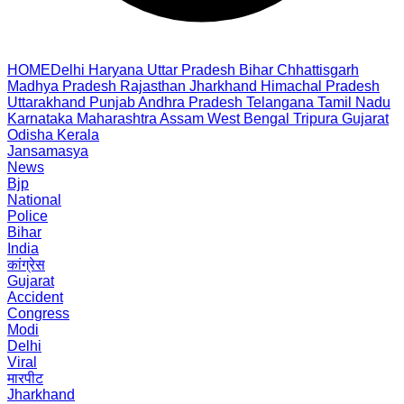
HOME
Delhi
Haryana
Uttar Pradesh
Bihar
Chhattisgarh
Madhya Pradesh
Rajasthan
Jharkhand
Himachal Pradesh
Uttarakhand
Punjab
Andhra Pradesh
Telangana
Tamil Nadu
Karnataka
Maharashtra
Assam
West Bengal
Tripura
Gujarat
Odisha
Kerala
Jansamasya
News
Bjp
National
Police
Bihar
India
कांग्रेस
Gujarat
Accident
Congress
Modi
Delhi
Viral
मारपीट
Jharkhand