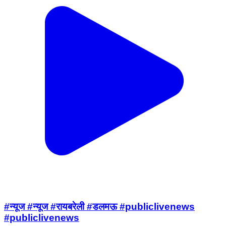
#न्यूज #न्यूज #रायबरेली #डलमऊ #publiclivenews
#publiclivenews