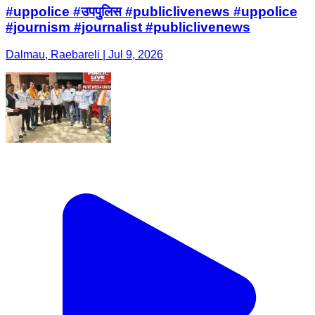
#uppolice #उपपुलिस #publiclivenews #uppolice
#journism #journalist #publiclivenews
Dalmau, Raebareli | Jul 9, 2026