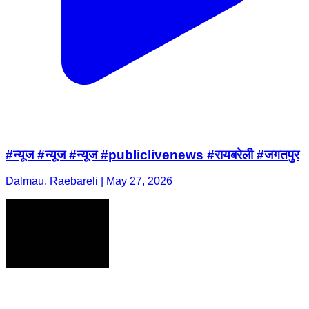
#न्यूज #न्यूज #न्यूज #publiclivenews #रायबरेली #जगतपुर
Dalmau, Raebareli | May 27, 2026