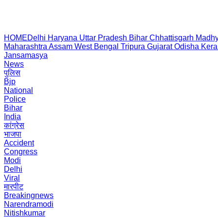
HOME
Delhi
Haryana
Uttar Pradesh
Bihar
Chhattisgarh
Madhy
Maharashtra
Assam
West Bengal
Tripura
Gujarat
Odisha
Kera
Jansamasya
News
पुलिस
Bjp
National
Police
Bihar
India
कांग्रेस
भाजपा
Accident
Congress
Modi
Delhi
Viral
मारपीट
Breakingnews
Narendramodi
Nitishkumar