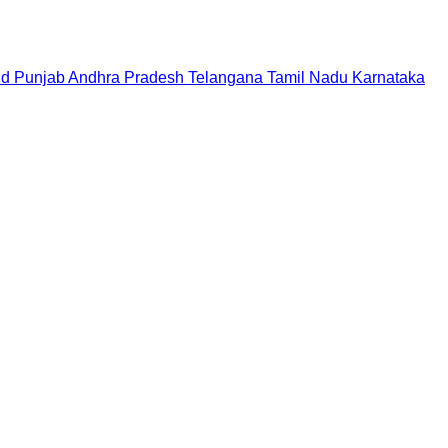
nd
Punjab
Andhra Pradesh
Telangana
Tamil Nadu
Karnataka