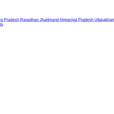
a Pradesh
Rajasthan
Jharkhand
Himachal Pradesh
Uttarakha
la