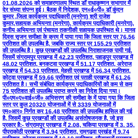
01.08.2026 को समाहरणालय स्थित डॉ राधाकृष्णन सभागार में
देर संध्या संपन्न हुई। बैठक में निदेशक, एन०ई०पी० डॉ कुंदन
कुमार ,जिला कार्यक्रम पदाधिकारी (मनरेगा) श्री राजेश
कुमार,सहायक अभियन्ता (मनरेगा), कार्यक्रम पदाधिकारी (मनरेगा),
कनीय अभियन्ता एवं पंचायत तकनीकी सहायक उपस्थित थे। मानव
दिवस सृजन समीक्षा के क्रम में पाया गया कि जिला स्तर पर 76.56
प्रतिशत की उपलब्धि है, जबकि राज्य स्तर पर 155.29 प्रतिशत
की उपलब्धि है। कुछ प्रखण्डों की उपलब्धि निराशाजनक पायी गई,
जिसमें संग्रामपुर प्रखण्ड में 42.23 प्रतिशत, पहाड़पुर प्रखण्ड में
48.02 प्रतिशत, बनकटवा प्रखण्ड में 51.17 प्रतिशत, अरेराज
प्रखण्ड में 54.33 प्रतिशत, मेहसी प्रखण्ड में 56.34 प्रतिशत,
कोटवा प्रखण्ड में 59.66 प्रतिशत एवं पताही प्रखण्ड में 61.26
प्रतिशत है। सभी संबंधित कार्यक्रम पदाधिकारियों को कम से कम
75 प्रतिशत की उपलब्धि प्राप्त करने का निदेश दिया गया।
पी०एम०ए०वाई०जी० अभिसरण की समीक्षा के में पाया गया कि जिला
स्तर पर कुल 20320 योजनाओं में से 3339 योजनाओं में
एम०आर० निर्गत कर 16.48 प्रतिशत की उपलब्धि हासिल की गई
है, जिसमें कुछ प्रखण्डों की उपलब्धि असंतोषजनक है, जो इस
प्रकार है:- संग्रामपुर प्रखण्ड में 2.08, चकिया प्रखण्ड में 3. 35,
पीपराकोठी प्रखण्ड में 3.94 प्रतिशत, रामगढ़वा प्रखंड में 9.74