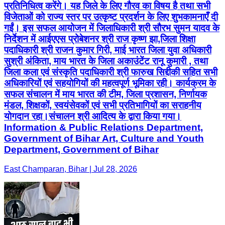
प्रतिनिधित्व करेंगे। यह जिले के लिए गौरव का विषय है तथा सभी
विजेताओं को राज्य स्तर पर उत्कृष्ट प्रदर्शन के लिए शुभकामनाएँ दी
गईं। इस सफल आयोजन में जिलाधिकारी श्री सौरभ सुमन यादव के
निर्देशन में आईएएस प्रोबेशनर श्री राज कृष्ण झा,जिला शिक्षा
पदाधिकारी श्री राजन कुमार गिरी, माई भारत जिला युवा अधिकारी
सुश्री अंकिता, माय भारत के जिला अकाउंटेंट रानू कुमारी , तथा
जिला कला एवं संस्कृति पदाधिकारी श्री फारुख सिद्दीकी सहित सभी
अधिकारियों एवं सहयोगियों की महत्वपूर्ण भूमिका रही। कार्यक्रम के
सफल संचालन में माय भारत की टीम, जिला प्रशासन, निर्णायक
मंडल, शिक्षकों, स्वयंसेवकों एवं सभी प्रतिभागियों का सराहनीय
योगदान रहा।संचालन श्री आदित्य के द्वारा किया गया।
Information & Public Relations Department,
Government of Bihar Art, Culture and Youth
Department, Government of Bihar
East Champaran, Bihar | Jul 28, 2026