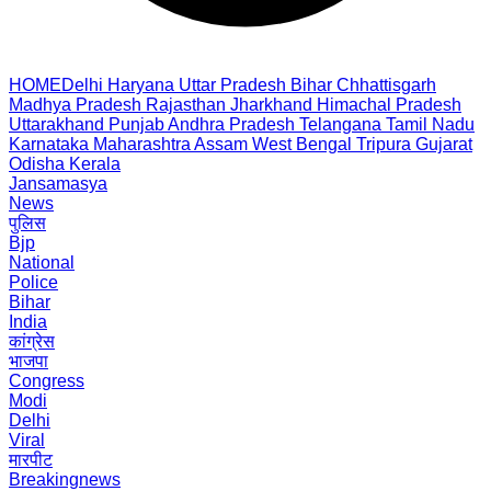
HOME
Delhi
Haryana
Uttar Pradesh
Bihar
Chhattisgarh
Madhya Pradesh
Rajasthan
Jharkhand
Himachal Pradesh
Uttarakhand
Punjab
Andhra Pradesh
Telangana
Tamil Nadu
Karnataka
Maharashtra
Assam
West Bengal
Tripura
Gujarat
Odisha
Kerala
Jansamasya
News
पुलिस
Bjp
National
Police
Bihar
India
कांग्रेस
भाजपा
Congress
Modi
Delhi
Viral
मारपीट
Breakingnews