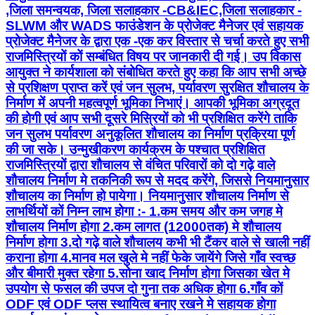
,जिला समन्वयक, जिला सलाहकार -CB&IEC,जिला सलाहकार -
SLWM और WADS फाउंडेशन के प्रोजेक्ट मैनेजर एवं सहायक
प्रोजेक्ट मैनेजर के द्वारा एक -एक कर विस्तार से चर्चा करते हुए सभी
राजमिस्त्रियों कों सम्बंधित विषय पर जानकारी दी गई। उप विकास
आयुक्त ने कार्यशाला को संबोधित करते हुए कहा कि आप सभी अच्छे
से प्रशिक्षण प्राप्त करें एवं जन सुलभ, पर्यावरण सुरक्षित शौचालय के
निर्माण में अपनी महत्वपूर्ण भूमिका निभाएं। आपकी भूमिका अग्रदूत
की होगी एवं आप सभी दूसरे मिस्रियों को भी प्रशिक्षित करेंगे ताकि
जन सुलभ पर्यावरण अनुकूलित शौचालय का निर्माण प्रक्रिया पूर्ण
की जा सके। उन्मुखीकरण कार्यक्रम के पश्चात प्रशिक्षित
राजमिस्त्रियों द्वारा शौचालय से वंचित परिवारों को दो गढ़े वाले
शौचालय निर्माण मे तकनिकी रूप से मदद करेंगे, जिससे नियमानुसार
शौचालय का निर्माण हो पायेगा। नियमानुसार शौचालय निर्माण से
लाभर्थियों कों निम्न लाभ होगा :- 1.कम समय और कम जगह मे
शौचालय निर्माण होगा 2.कम लागत (12000तक) मे शौचालय
निर्माण होगा 3.दो गढ़े वाले शौचालय कभी भी टैंकर वाले से खाली नहीं
कराना होगा 4.मानव मल खुले मे नहीं फेके जायेंगे जिसे गाँव स्वच्छ
और बीमारी मुक्त रहेगा 5.सोना खाद निर्माण होगा जिसका खेत मे
उपयोग से फसल की उपज दो गुना तक अधिक होगा 6.गाँव कों
ODF एवं ODF प्लस स्थायित्व बनाए रखने मे सहायक होगा