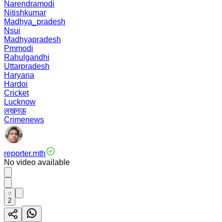
Narendramodi
Nitishkumar
Madhya_pradesh
Nsui
Madhyapradesh
Pmmodi
Rahulgandhi
Uttarpradesh
Haryana
Hardoi
Cricket
Lucknow
लखनऊ
Crimenews
reporter.mth
No video available
2