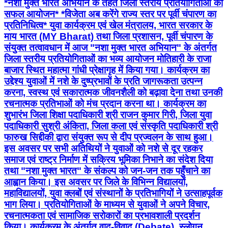
*नशा मुक्त भारत अभियान के तहत जिला स्तरीय प्रतियोगिताओं का
सफल आयोजन* *विजेता अब करेंगे राज्य स्तर पर पूर्वी चंपारण का
प्रतिनिधित्व* युवा कार्यक्रम एवं खेल मंत्रालय, भारत सरकार के
माय भारत (MY Bharat) तथा जिला प्रशासन, पूर्वी चंपारण के
संयुक्त तत्वावधान में आज "नशा मुक्त भारत अभियान" के अंतर्गत
जिला स्तरीय प्रतियोगिताओं का भव्य आयोजन मोतिहारी के राजा
बाजार स्थित महात्मा गांधी प्रेक्षागृह में किया गया। कार्यक्रम का
उद्देश्य युवाओं में नशे के दुष्प्रभावों के प्रति जागरूकता उत्पन्न
करना, स्वस्थ एवं सकारात्मक जीवनशैली को बढ़ावा देना तथा उनकी
रचनात्मक प्रतिभाओं को मंच प्रदान करना था। कार्यक्रम का
शुभारंभ जिला शिक्षा पदाधिकारी श्री राजन कुमार गिरी, जिला युवा
पदाधिकारी सुश्री अंकिता, जिला कला एवं संस्कृति पदाधिकारी श्री
फारुख सिद्दीकी द्वारा संयुक्त रूप से दीप प्रज्वलन के साथ हुआ।
इस अवसर पर सभी अतिथियों ने युवाओं को नशे से दूर रहकर
समाज एवं राष्ट्र निर्माण में सक्रिय भूमिका निभाने का संदेश दिया
तथा "नशा मुक्त भारत" के संकल्प को जन-जन तक पहुँचाने का
आह्वान किया। इस अवसर पर जिले के विभिन्न विद्यालयों,
महाविद्यालयों, युवा क्लबों एवं संस्थानों के प्रतिभागियों ने उत्साहपूर्वक
भाग लिया। प्रतियोगिताओं के माध्यम से युवाओं ने अपने विचार,
रचनात्मकता एवं सामाजिक सरोकारों का प्रभावशाली प्रदर्शन
किया। कार्यक्रम के अंतर्गत वाद-विवाद (Debate), स्लोगन