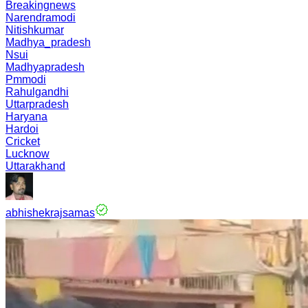
Breakingnews
Narendramodi
Nitishkumar
Madhya_pradesh
Nsui
Madhyapradesh
Pmmodi
Rahulgandhi
Uttarpradesh
Haryana
Hardoi
Cricket
Lucknow
Uttarakhand
abhishekrajsamas