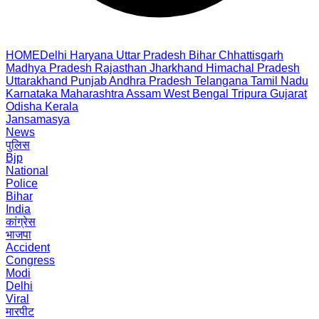
HOME
Delhi
Haryana
Uttar Pradesh
Bihar
Chhattisgarh
Madhya Pradesh
Rajasthan
Jharkhand
Himachal Pradesh
Uttarakhand
Punjab
Andhra Pradesh
Telangana
Tamil Nadu
Karnataka
Maharashtra
Assam
West Bengal
Tripura
Gujarat
Odisha
Kerala
Jansamasya
News
पुलिस
Bjp
National
Police
Bihar
India
कांग्रेस
भाजपा
Accident
Congress
Modi
Delhi
Viral
मारपीट