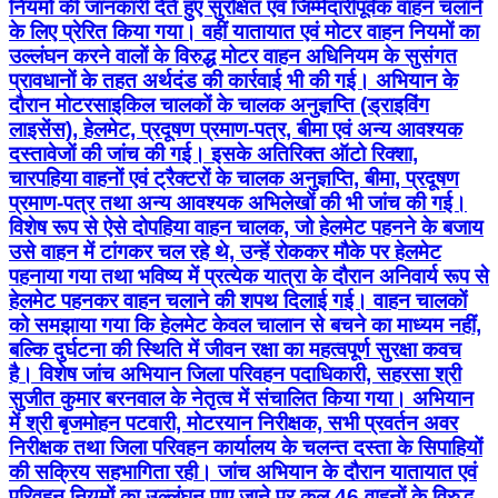
नियमों की जानकारी देते हुए सुरक्षित एवं जिम्मेदारीपूर्वक वाहन चलाने
के लिए प्रेरित किया गया। वहीं यातायात एवं मोटर वाहन नियमों का
उल्लंघन करने वालों के विरुद्ध मोटर वाहन अधिनियम के सुसंगत
प्रावधानों के तहत अर्थदंड की कार्रवाई भी की गई। अभियान के
दौरान मोटरसाइकिल चालकों के चालक अनुज्ञप्ति (ड्राइविंग
लाइसेंस), हेलमेट, प्रदूषण प्रमाण-पत्र, बीमा एवं अन्य आवश्यक
दस्तावेजों की जांच की गई। इसके अतिरिक्त ऑटो रिक्शा,
चारपहिया वाहनों एवं ट्रैक्टरों के चालक अनुज्ञप्ति, बीमा, प्रदूषण
प्रमाण-पत्र तथा अन्य आवश्यक अभिलेखों की भी जांच की गई।
विशेष रूप से ऐसे दोपहिया वाहन चालक, जो हेलमेट पहनने के बजाय
उसे वाहन में टांगकर चल रहे थे, उन्हें रोककर मौके पर हेलमेट
पहनाया गया तथा भविष्य में प्रत्येक यात्रा के दौरान अनिवार्य रूप से
हेलमेट पहनकर वाहन चलाने की शपथ दिलाई गई। वाहन चालकों
को समझाया गया कि हेलमेट केवल चालान से बचने का माध्यम नहीं,
बल्कि दुर्घटना की स्थिति में जीवन रक्षा का महत्वपूर्ण सुरक्षा कवच
है। विशेष जांच अभियान जिला परिवहन पदाधिकारी, सहरसा श्री
सुजीत कुमार बरनवाल के नेतृत्व में संचालित किया गया। अभियान
में श्री बृजमोहन पटवारी, मोटरयान निरीक्षक, सभी प्रवर्तन अवर
निरीक्षक तथा जिला परिवहन कार्यालय के चलन्त दस्ता के सिपाहियों
की सक्रिय सहभागिता रही। जांच अभियान के दौरान यातायात एवं
परिवहन नियमों का उल्लंघन पाए जाने पर कुल 46 वाहनों के विरुद्ध