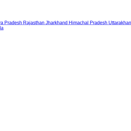
a Pradesh
Rajasthan
Jharkhand
Himachal Pradesh
Uttarakha
la