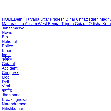
HOME
Delhi
Haryana
Uttar Pradesh
Bihar
Chhattisgarh
Madhy
Maharashtra
Assam
West Bengal
Tripura
Gujarat
Odisha
Kera
Jansamasya
News
Bjp
National
Police
Bihar
India
कांग्रेस
Gujarat
Accident
Congress
Modi
Delhi
Viral
मारपीट
Jharkhand
Breakingnews
Narendramodi
Nitishkumar