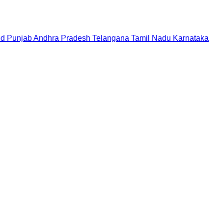
nd
Punjab
Andhra Pradesh
Telangana
Tamil Nadu
Karnataka