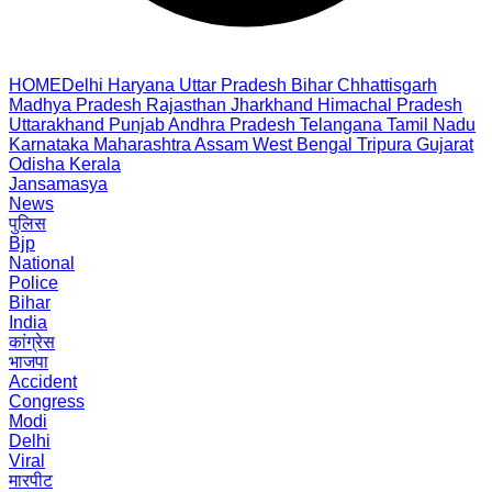
HOME
Delhi
Haryana
Uttar Pradesh
Bihar
Chhattisgarh
Madhya Pradesh
Rajasthan
Jharkhand
Himachal Pradesh
Uttarakhand
Punjab
Andhra Pradesh
Telangana
Tamil Nadu
Karnataka
Maharashtra
Assam
West Bengal
Tripura
Gujarat
Odisha
Kerala
Jansamasya
News
पुलिस
Bjp
National
Police
Bihar
India
कांग्रेस
भाजपा
Accident
Congress
Modi
Delhi
Viral
मारपीट