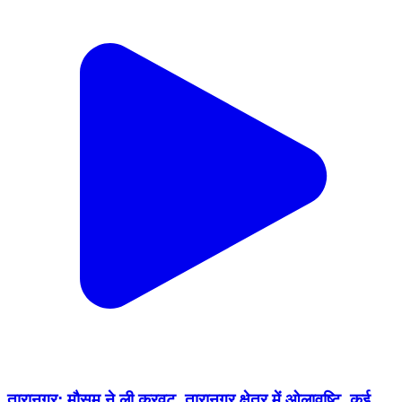
तारानगर: मौसम ने ली करवट, तारानगर क्षेत्र में ओलावृष्टि, कई