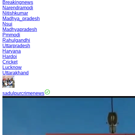
Breakingnews
Narendramodi
Nitishkumar
Madhya_pradesh
Nsui
Madhyapradesh
Pmmodi
Rahulgandhi
Uttarpradesh
Haryana
Hardoi
Cricket
Lucknow
Uttarakhand
sadulpurcrimenews